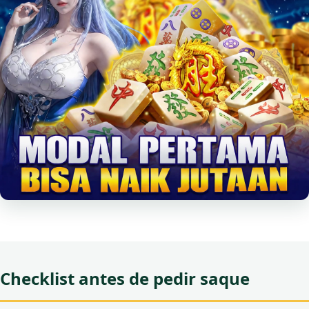
Checklist antes de pedir saque