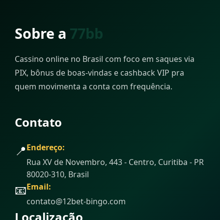
Sobre a
77bb
Cassino online no Brasil com foco em saques via
PIX, bônus de boas‑vindas e cashback VIP pra
quem movimenta a conta com frequência.
Contato
Endereço:
📍
Rua XV de Novembro, 443 - Centro, Curitiba - PR
80020-310, Brasil
Email:
📧
contato@12bet-bingo.com
Localização