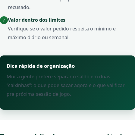
recusado.
Valor dentro dos limites
✓
Verifique se o valor pedido respeita o mínimo e
máximo diário ou semanal.
Dica rápida de organização
Muita gente prefere separar o saldo em duas
“caixinhas”: o que pode sacar agora e o que vai ficar
pra próxima sessão de jogo.