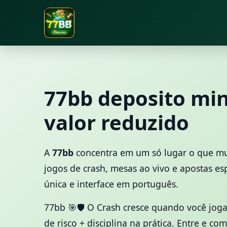
77bb deposito mi
valor reduzido
A
77bb
concentra em um só lugar o que mui
jogos de crash, mesas ao vivo e apostas es
única e interface em português.
77bb 🎯🛡️ O Crash cresce quando você jo
de risco + disciplina na prática. Entre e c