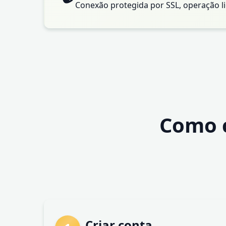
Conexão protegida por SSL, operação l
Como 
Criar conta