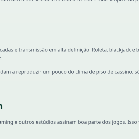
icadas e transmissão em alta definição. Roleta, blackjack e
.
udam a reproduzir um pouco do clima de piso de cassino, s
m
ing e outros estúdios assinam boa parte dos jogos. Isso va