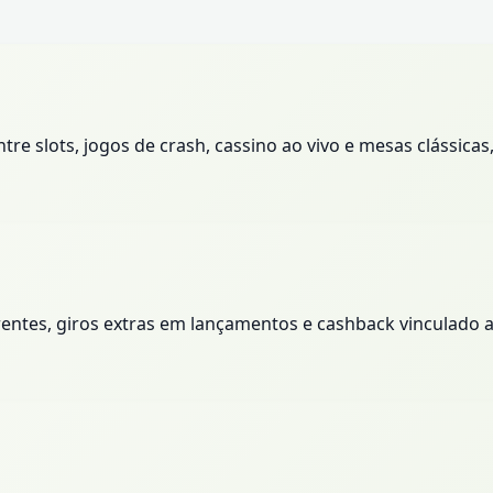
tre slots, jogos de crash, cassino ao vivo e mesas clássic
rentes, giros extras em lançamentos e cashback vinculado