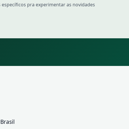
 específicos pra experimentar as novidades
Brasil