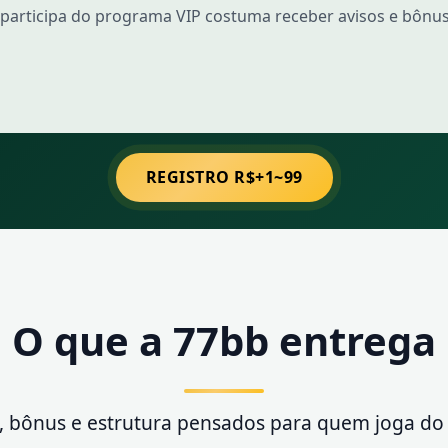
participa do programa VIP costuma receber avisos e bônus
REGISTRO R$+1~99
O que a 77bb entrega
, bônus e estrutura pensados para quem joga do 