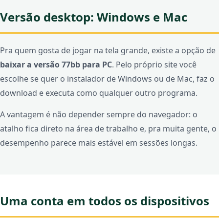
Versão desktop: Windows e Mac
Pra quem gosta de jogar na tela grande, existe a opção de
baixar a versão 77bb para PC
. Pelo próprio site você
escolhe se quer o instalador de Windows ou de Mac, faz o
download e executa como qualquer outro programa.
A vantagem é não depender sempre do navegador: o
atalho fica direto na área de trabalho e, pra muita gente, o
desempenho parece mais estável em sessões longas.
Uma conta em todos os dispositivos