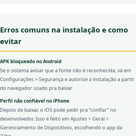
Erros comuns na instalação e como
evitar
APK bloqueado no Android
Se o sistema avisar que a fonte não é reconhecida, vá em
Configurações > Segurança e autorize a instalação a partir
do navegador usado pra baixar.
Perfil não confiável no iPhone
Depois de baixar, o iOS pode pedir pra “confiar” no
desenvolvedor. Isso é feito em Ajustes > Geral >
Gerenciamento de Dispositivos, escolhendo o app da