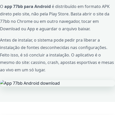
O
app 77bb para Android
é distribuído em formato APK
direto pelo site, não pela Play Store. Basta abrir o site da
77bb no Chrome ou em outro navegador, tocar em
Download ou App e aguardar o arquivo baixar.
Antes de instalar, o sistema pode pedir pra liberar a
instalação de fontes desconhecidas nas configurações.
Feito isso, é só concluir a instalação. O aplicativo é o
mesmo do site: cassino, crash, apostas esportivas e mesas
ao vivo em um só lugar.