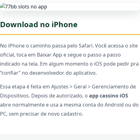
Download no iPhone
No iPhone o caminho passa pelo Safari. Você acessa o site
oficial, toca em Baixar App e segue o passo a passo
indicado na tela. Em algum momento o iOS pode pedir pra
“confiar” no desenvolvedor do aplicativo.
Essa etapa é feita em Ajustes > Geral > Gerenciamento de
Dispositivos. Depois de autorizado, o
app cassino iOS
abre normalmente e usa a mesma conta do Android ou do
PC, sem precisar de novo cadastro.