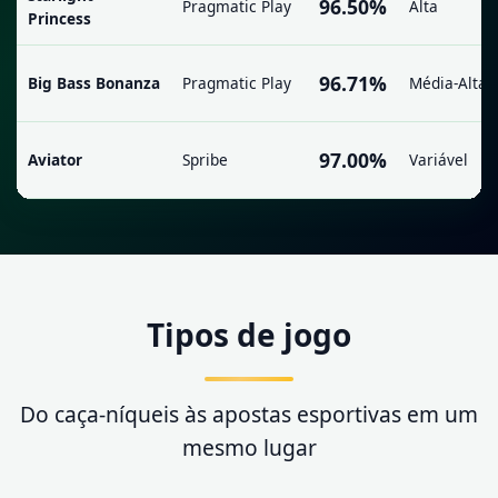
96.50%
Pragmatic Play
Alta
Princess
96.71%
Big Bass Bonanza
Pragmatic Play
Média-Alta
97.00%
Aviator
Spribe
Variável
Tipos de jogo
Do caça‑níqueis às apostas esportivas em um
mesmo lugar