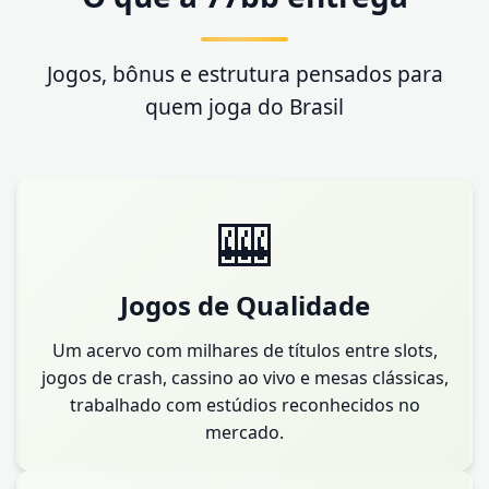
Jogos, bônus e estrutura pensados para
quem joga do Brasil
🎰
Jogos de Qualidade
Um acervo com milhares de títulos entre slots,
jogos de crash, cassino ao vivo e mesas clássicas,
trabalhado com estúdios reconhecidos no
mercado.