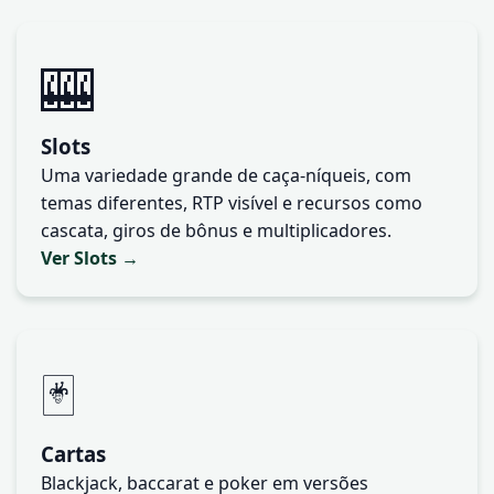
🎰
Slots
Uma variedade grande de caça‑níqueis, com
temas diferentes, RTP visível e recursos como
cascata, giros de bônus e multiplicadores.
Ver Slots →
🃏
Cartas
Blackjack, baccarat e poker em versões