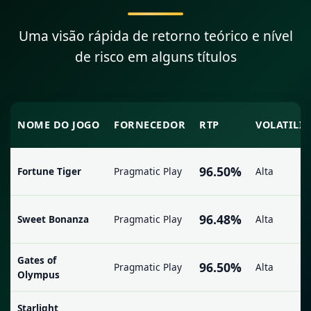
Uma visão rápida de retorno teórico e nível
de risco em alguns títulos
NOME DO JOGO
FORNECEDOR
RTP
VOLATILI
96.50%
Fortune Tiger
Pragmatic Play
Alta
96.48%
Sweet Bonanza
Pragmatic Play
Alta
Gates of
96.50%
Pragmatic Play
Alta
Olympus
Starlight