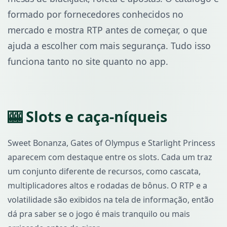
formado por fornecedores conhecidos no
mercado e mostra RTP antes de começar, o que
ajuda a escolher com mais segurança. Tudo isso
funciona tanto no site quanto no app.
🎰 Slots e caça-níqueis
Sweet Bonanza, Gates of Olympus e Starlight Princess
aparecem com destaque entre os slots. Cada um traz
um conjunto diferente de recursos, como cascata,
multiplicadores altos e rodadas de bônus. O RTP e a
volatilidade são exibidos na tela de informação, então
dá pra saber se o jogo é mais tranquilo ou mais