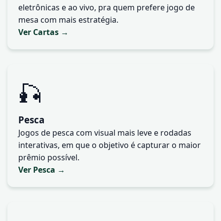
eletrônicas e ao vivo, pra quem prefere jogo de
mesa com mais estratégia.
Ver Cartas →
🎣
Pesca
Jogos de pesca com visual mais leve e rodadas
interativas, em que o objetivo é capturar o maior
prêmio possível.
Ver Pesca →