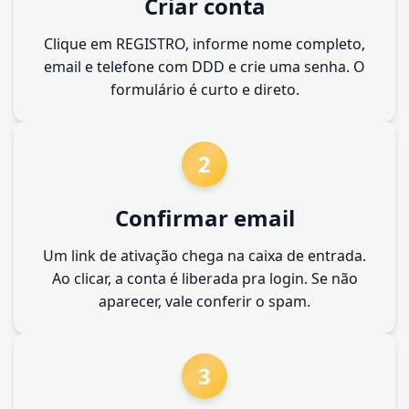
Criar conta
Clique em REGISTRO, informe nome completo,
email e telefone com DDD e crie uma senha. O
formulário é curto e direto.
2
Confirmar email
Um link de ativação chega na caixa de entrada.
Ao clicar, a conta é liberada pra login. Se não
aparecer, vale conferir o spam.
3