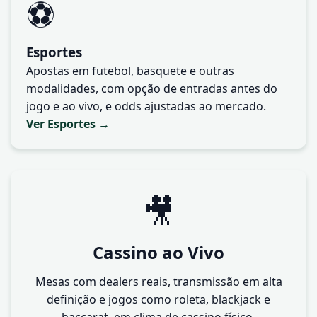
⚽
Esportes
Apostas em futebol, basquete e outras
modalidades, com opção de entradas antes do
jogo e ao vivo, e odds ajustadas ao mercado.
Ver Esportes →
🎥
Cassino ao Vivo
Mesas com dealers reais, transmissão em alta
definição e jogos como roleta, blackjack e