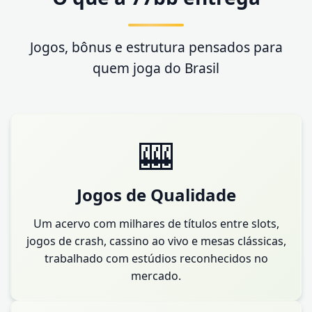
Jogos, bônus e estrutura pensados para
quem joga do Brasil
🎰
Jogos de Qualidade
Um acervo com milhares de títulos entre slots,
jogos de crash, cassino ao vivo e mesas clássicas,
trabalhado com estúdios reconhecidos no
mercado.