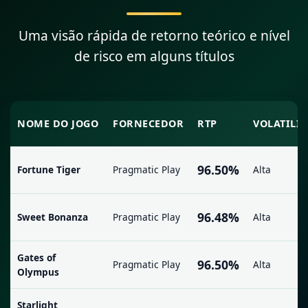
Uma visão rápida de retorno teórico e nível
de risco em alguns títulos
NOME DO JOGO
FORNECEDOR
RTP
VOLATILI
96.50%
Fortune Tiger
Pragmatic Play
Alta
96.48%
Sweet Bonanza
Pragmatic Play
Alta
Gates of
96.50%
Pragmatic Play
Alta
Olympus
Starlight