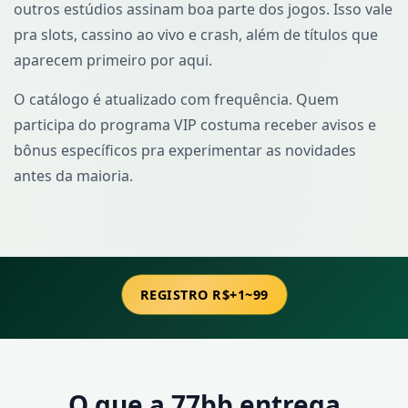
outros estúdios assinam boa parte dos jogos. Isso vale
pra slots, cassino ao vivo e crash, além de títulos que
aparecem primeiro por aqui.
O catálogo é atualizado com frequência. Quem
participa do programa VIP costuma receber avisos e
bônus específicos pra experimentar as novidades
antes da maioria.
REGISTRO R$+1~99
O que a 77bb entrega