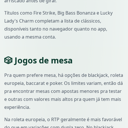
arriscado antes de girar.
Títulos como Fire Strike, Big Bass Bonanza e Lucky
Lady's Charm completam a lista de clássicos,
disponíveis tanto no navegador quanto no app,
usando a mesma conta.
🎲 Jogos de mesa
Pra quem prefere mesa, há opções de blackjack, roleta
europeia, baccarat e poker. Os limites variam, então dá
pra encontrar mesas com apostas menores pra testar
e outras com valores mais altos pra quem já tem mais
experiência.
Na roleta europeia, o RTP geralmente é mais favorável
do que em variações com dupla zero. No blackjack,