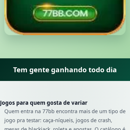
Tem gente ganhando todo dia
Jogos para quem gosta de variar
Quem entra na 77bb encontra mais de um tipo de
jogo pra testar: caça‑níqueis, jogos de crash,
mesas de blackjack, roleta e apostas. O catálogo é