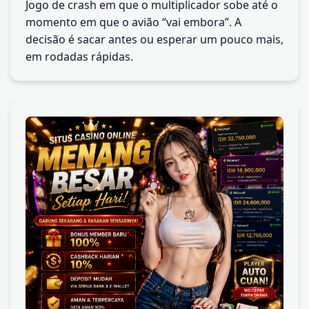
Jogo de crash em que o multiplicador sobe até o
momento em que o avião “vai embora”. A
decisão é sacar antes ou esperar um pouco mais,
em rodadas rápidas.