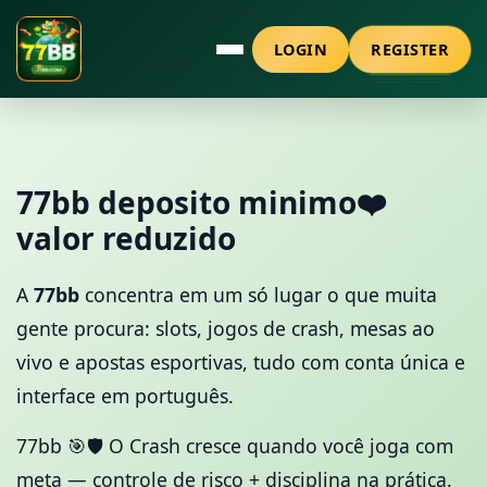
LOGIN
REGISTER
77bb deposito minimo❤️
valor reduzido
A
77bb
concentra em um só lugar o que muita
gente procura: slots, jogos de crash, mesas ao
vivo e apostas esportivas, tudo com conta única e
interface em português.
77bb 🎯🛡️ O Crash cresce quando você joga com
meta — controle de risco + disciplina na prática.