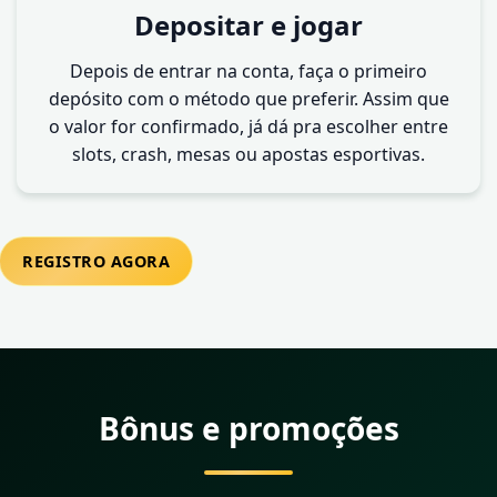
Depositar e jogar
Depois de entrar na conta, faça o primeiro
depósito com o método que preferir. Assim que
o valor for confirmado, já dá pra escolher entre
slots, crash, mesas ou apostas esportivas.
REGISTRO AGORA
Bônus e promoções