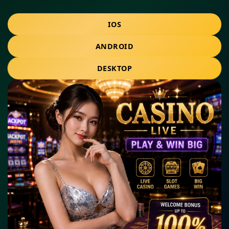
IOS
ANDROID
DESKTOP