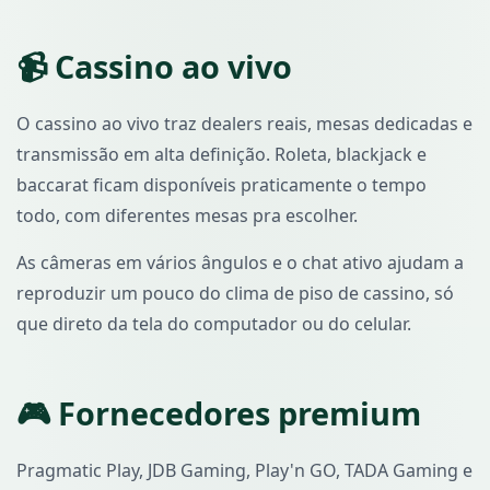
📹 Cassino ao vivo
O cassino ao vivo traz dealers reais, mesas dedicadas e
transmissão em alta definição. Roleta, blackjack e
baccarat ficam disponíveis praticamente o tempo
todo, com diferentes mesas pra escolher.
As câmeras em vários ângulos e o chat ativo ajudam a
reproduzir um pouco do clima de piso de cassino, só
que direto da tela do computador ou do celular.
🎮 Fornecedores premium
Pragmatic Play, JDB Gaming, Play'n GO, TADA Gaming e