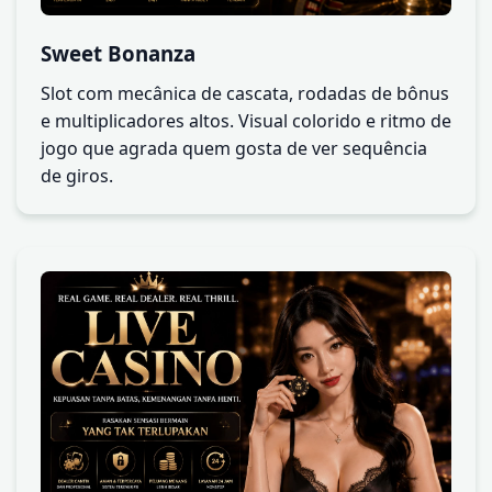
Sweet Bonanza
Slot com mecânica de cascata, rodadas de bônus
e multiplicadores altos. Visual colorido e ritmo de
jogo que agrada quem gosta de ver sequência
de giros.