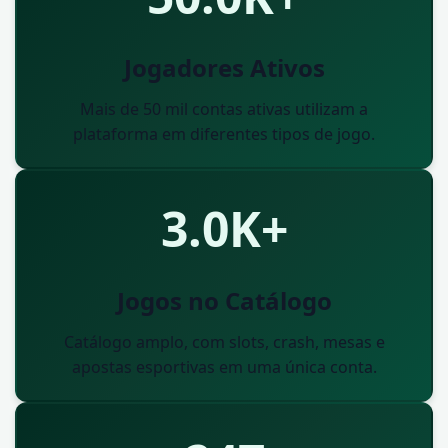
Jogadores Ativos
Mais de 50 mil contas ativas utilizam a
plataforma em diferentes tipos de jogo.
3.0K+
Jogos no Catálogo
Catálogo amplo, com slots, crash, mesas e
apostas esportivas em uma única conta.