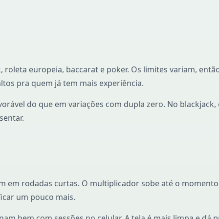
 roleta europeia, baccarat e poker. Os limites variam, en
ltos pra quem já tem mais experiência.
vorável do que em variações com dupla zero. No blackjack, 
sentar.
am em rodadas curtas. O multiplicador sobe até o momento
ficar um pouco mais.
am bem com sessões no celular. A tela é mais limpa e dá pr