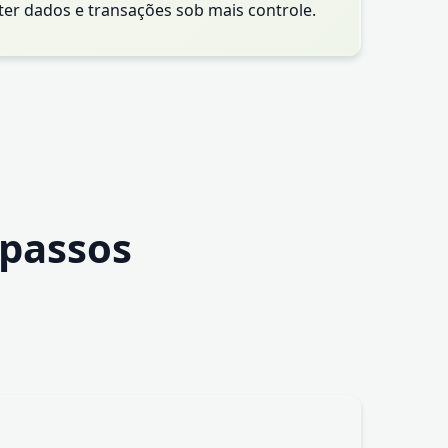
er dados e transações sob mais controle.
passos