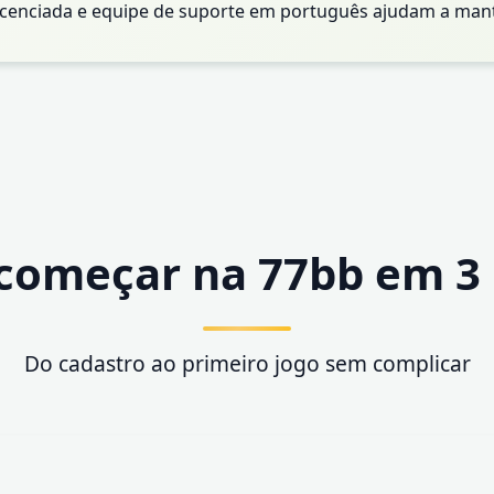
icenciada e equipe de suporte em português ajudam a mant
começar na 77bb em 3 
Do cadastro ao primeiro jogo sem complicar