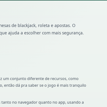
esas de blackjack, roleta e apostas. O
que ajuda a escolher com mais segurança.
az um conjunto diferente de recursos, como
o, então dá pra saber se o jogo é mais tranquilo
eis tanto no navegador quanto no app, usando a