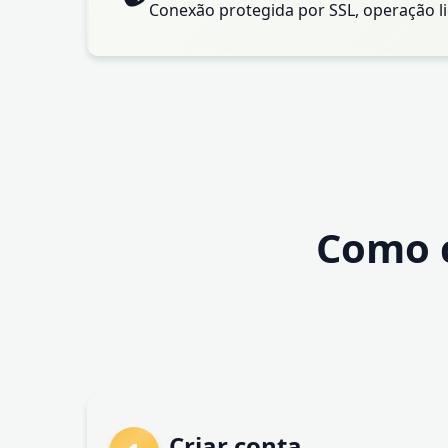
Conexão protegida por SSL, operação l
Como 
Criar conta