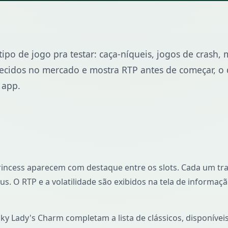
o de jogo pra testar: caça‑níqueis, jogos de crash, m
ecidos no mercado e mostra RTP antes de começar, o 
 app.
rincess aparecem com destaque entre os slots. Cada um tr
us. O RTP e a volatilidade são exibidos na tela de informaçã
ucky Lady's Charm completam a lista de clássicos, disponív