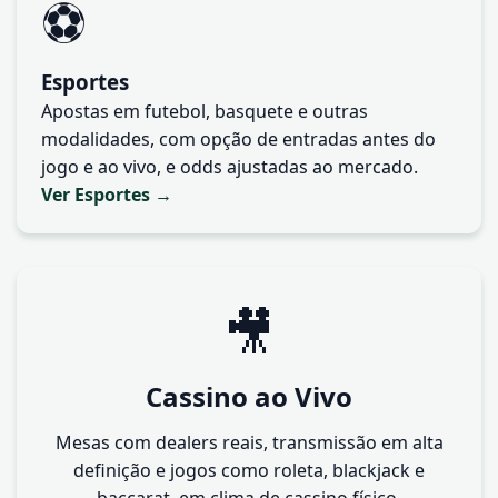
⚽
Esportes
Apostas em futebol, basquete e outras
modalidades, com opção de entradas antes do
jogo e ao vivo, e odds ajustadas ao mercado.
Ver Esportes →
🎥
Cassino ao Vivo
Mesas com dealers reais, transmissão em alta
definição e jogos como roleta, blackjack e