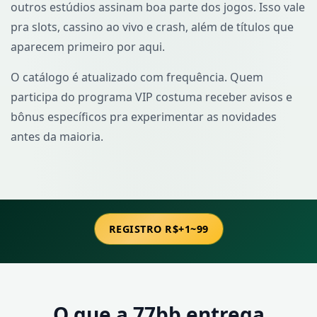
outros estúdios assinam boa parte dos jogos. Isso vale
pra slots, cassino ao vivo e crash, além de títulos que
aparecem primeiro por aqui.
O catálogo é atualizado com frequência. Quem
participa do programa VIP costuma receber avisos e
bônus específicos pra experimentar as novidades
antes da maioria.
REGISTRO R$+1~99
O que a 77bb entrega