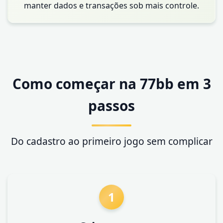
manter dados e transações sob mais controle.
Como começar na 77bb em 3
passos
Do cadastro ao primeiro jogo sem complicar
1