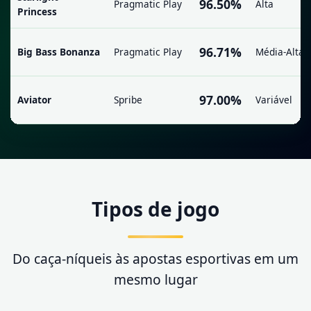
96.50%
Pragmatic Play
Alta
Princess
96.71%
Big Bass Bonanza
Pragmatic Play
Média-Alta
97.00%
Aviator
Spribe
Variável
Tipos de jogo
Do caça‑níqueis às apostas esportivas em um
mesmo lugar