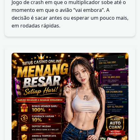
Jogo de crash em que o multiplicador sobe até o
momento em que o avião “vai embora”. A
decisão é sacar antes ou esperar um pouco mais,
em rodadas rápidas.