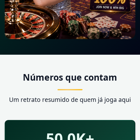
Números que contam
Um retrato resumido de quem já joga aqui
50.0K+