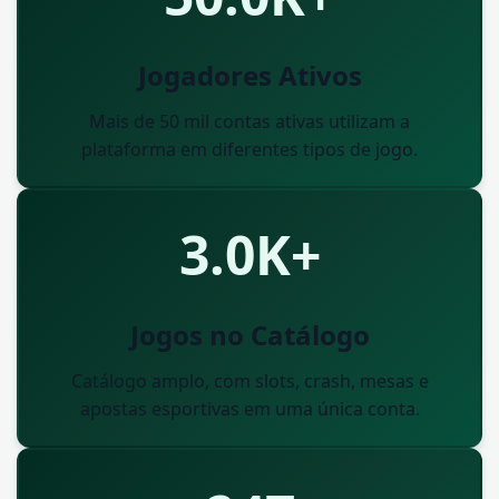
Jogadores Ativos
Mais de 50 mil contas ativas utilizam a
plataforma em diferentes tipos de jogo.
3.0K+
Jogos no Catálogo
Catálogo amplo, com slots, crash, mesas e
apostas esportivas em uma única conta.