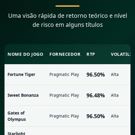
Uma visão rápida de retorno teórico e nível
de risco em alguns títulos
NOME DO JOGO
FORNECEDOR
RTP
VOLATILI
96.50%
Fortune Tiger
Pragmatic Play
Alta
96.48%
Sweet Bonanza
Pragmatic Play
Alta
Gates of
96.50%
Pragmatic Play
Alta
Olympus
Starlight