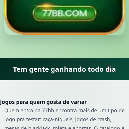
Tem gente ganhando todo dia
Jogos para quem gosta de variar
Quem entra na 77bb encontra mais de um tipo de
jogo pra testar: caça‑níqueis, jogos de crash,
mesas de blackjack, roleta e apostas. O catálogo é