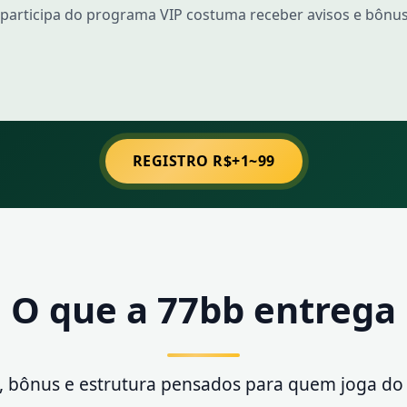
participa do programa VIP costuma receber avisos e bônus
REGISTRO R$+1~99
O que a 77bb entrega
, bônus e estrutura pensados para quem joga do 