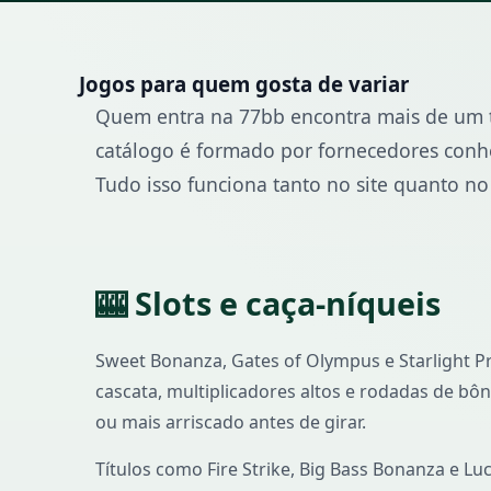
Jogos para quem gosta de variar
Quem entra na 77bb encontra mais de um tip
catálogo é formado por fornecedores conh
Tudo isso funciona tanto no site quanto no
🎰 Slots e caça-níqueis
Sweet Bonanza, Gates of Olympus e Starlight P
cascata, multiplicadores altos e rodadas de bôn
ou mais arriscado antes de girar.
Títulos como Fire Strike, Big Bass Bonanza e L