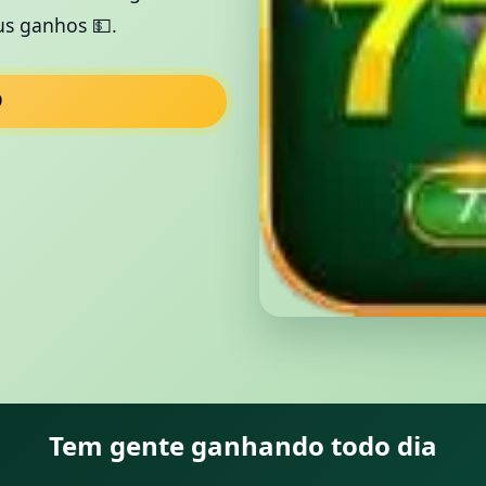
us ganhos 💵.
9
Tem gente ganhando todo dia