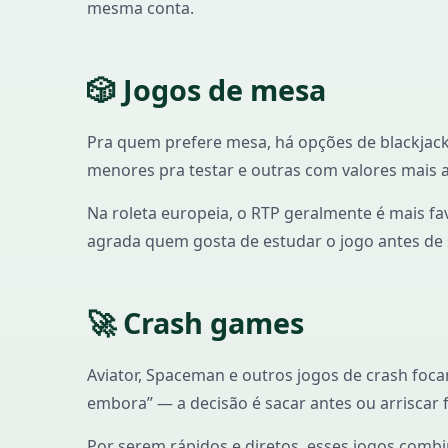
mesma conta.
🎲 Jogos de mesa
Pra quem prefere mesa, há opções de blackjack,
menores pra testar e outras com valores mais a
Na roleta europeia, o RTP geralmente é mais fa
agrada quem gosta de estudar o jogo antes de 
🚀 Crash games
Aviator, Spaceman e outros jogos de crash foc
embora” — a decisão é sacar antes ou arriscar 
Por serem rápidos e diretos, esses jogos combin