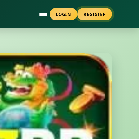
LOGIN
REGISTER