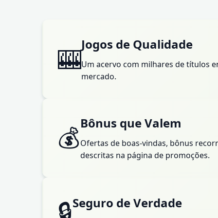
Jogos de Qualidade
🎰
Um acervo com milhares de títulos en
mercado.
Bônus que Valem
💰
Ofertas de boas‑vindas, bônus recor
descritas na página de promoções.
Seguro de Verdade
🔒