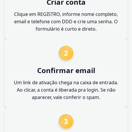
Criar conta
Clique em REGISTRO, informe nome completo,
email e telefone com DDD e crie uma senha. O
formulário é curto e direto.
2
Confirmar email
Um link de ativação chega na caixa de entrada.
Ao clicar, a conta é liberada pra login. Se não
aparecer, vale conferir o spam.
3