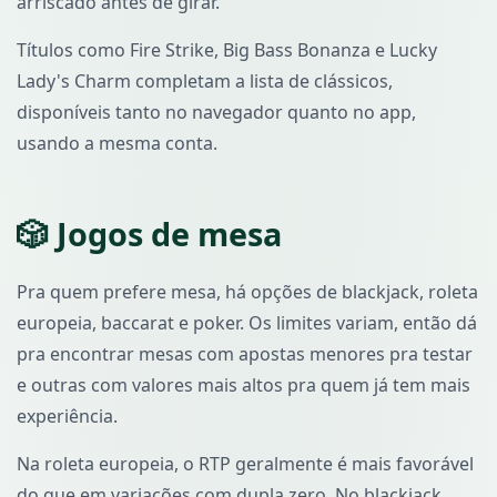
arriscado antes de girar.
Títulos como Fire Strike, Big Bass Bonanza e Lucky
Lady's Charm completam a lista de clássicos,
disponíveis tanto no navegador quanto no app,
usando a mesma conta.
🎲 Jogos de mesa
Pra quem prefere mesa, há opções de blackjack, roleta
europeia, baccarat e poker. Os limites variam, então dá
pra encontrar mesas com apostas menores pra testar
e outras com valores mais altos pra quem já tem mais
experiência.
Na roleta europeia, o RTP geralmente é mais favorável
do que em variações com dupla zero. No blackjack,