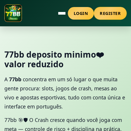
LOGIN
REGISTER
77bb deposito minimo❤️
valor reduzido
A
77bb
concentra em um só lugar o que muita
gente procura: slots, jogos de crash, mesas ao
vivo e apostas esportivas, tudo com conta única e
interface em português.
77bb 🎯🛡️ O Crash cresce quando você joga com
meta — controle de risco + disciplina na prática.