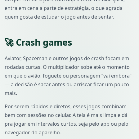
entra em cena a parte de estratégia, o que agrada
quem gosta de estudar o jogo antes de sentar.
🚀 Crash games
Aviator, Spaceman e outros jogos de crash focam em
rodadas curtas. O multiplicador sobe até o momento
em que o avião, foguete ou personagem “vai embora”
— a decisão é sacar antes ou arriscar ficar um pouco
mais.
Por serem rápidos e diretos, esses jogos combinam
bem com sessões no celular. A tela é mais limpa e dá
pra jogar em intervalos curtos, seja pelo app ou pelo
navegador do aparelho.