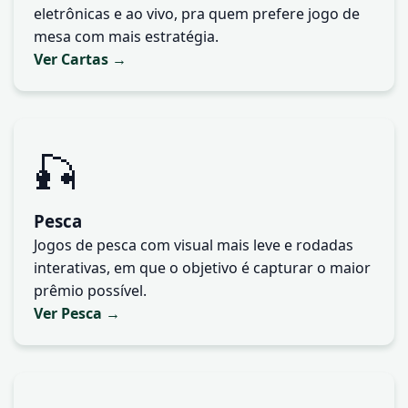
eletrônicas e ao vivo, pra quem prefere jogo de
mesa com mais estratégia.
Ver Cartas →
🎣
Pesca
Jogos de pesca com visual mais leve e rodadas
interativas, em que o objetivo é capturar o maior
prêmio possível.
Ver Pesca →