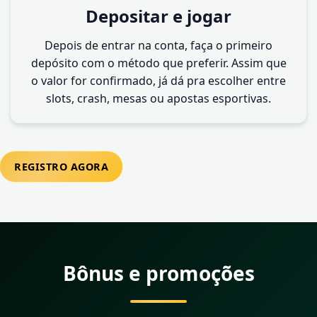
Depositar e jogar
Depois de entrar na conta, faça o primeiro
depósito com o método que preferir. Assim que
o valor for confirmado, já dá pra escolher entre
slots, crash, mesas ou apostas esportivas.
REGISTRO AGORA
Bônus e promoções