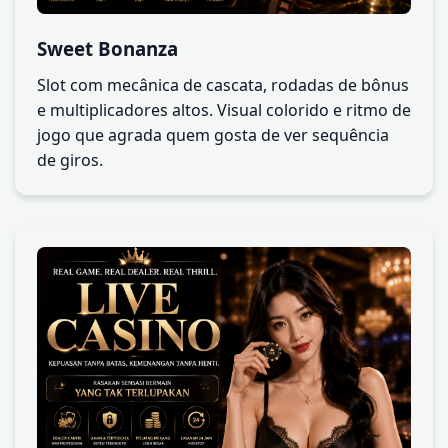
Sweet Bonanza
Slot com mecânica de cascata, rodadas de bônus
e multiplicadores altos. Visual colorido e ritmo de
jogo que agrada quem gosta de ver sequência
de giros.