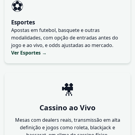
⚽
Esportes
Apostas em futebol, basquete e outras
modalidades, com opção de entradas antes do
jogo e ao vivo, e odds ajustadas ao mercado.
Ver Esportes →
🎥
Cassino ao Vivo
Mesas com dealers reais, transmissão em alta
definição e jogos como roleta, blackjack e