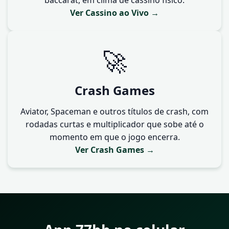
baccarat, em clima de cassino físico.
Ver Cassino ao Vivo →
🚀
Crash Games
Aviator, Spaceman e outros títulos de crash, com
rodadas curtas e multiplicador que sobe até o
momento em que o jogo encerra.
Ver Crash Games →