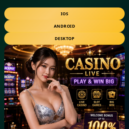
IOS
ANDROID
DESKTOP