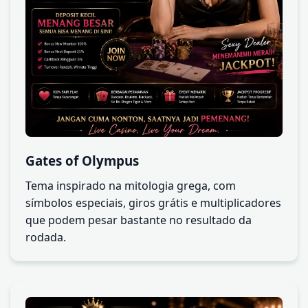
Gates of Olympus
Tema inspirado na mitologia grega, com
símbolos especiais, giros grátis e multiplicadores
que podem pesar bastante no resultado da
rodada.