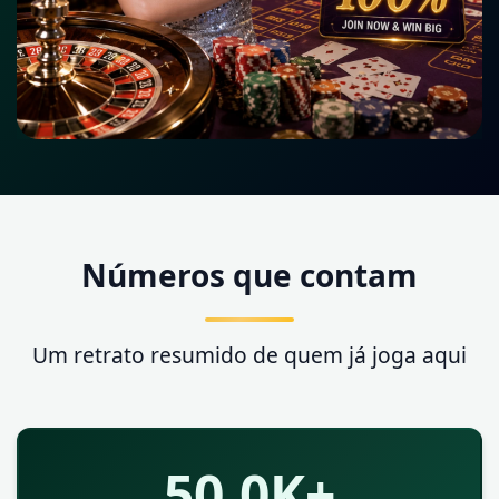
Números que contam
Um retrato resumido de quem já joga aqui
50.0K+