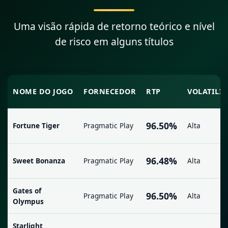
Uma visão rápida de retorno teórico e nível
de risco em alguns títulos
NOME DO JOGO
FORNECEDOR
RTP
VOLATILI
96.50%
Fortune Tiger
Pragmatic Play
Alta
96.48%
Sweet Bonanza
Pragmatic Play
Alta
Gates of
96.50%
Pragmatic Play
Alta
Olympus
Starlight