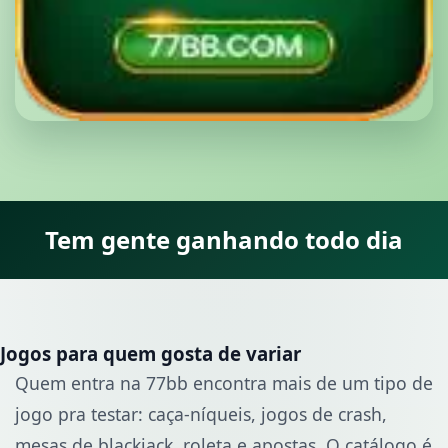
Tem gente ganhando todo dia
Jogos para quem gosta de variar
Quem entra na 77bb encontra mais de um tipo de
jogo pra testar: caça‑níqueis, jogos de crash,
mesas de blackjack, roleta e apostas. O catálogo é