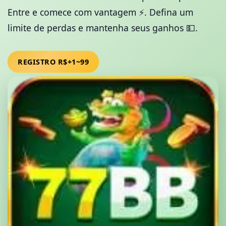
Entre e comece com vantagem ⚡️. Defina um
limite de perdas e mantenha seus ganhos 💵.
REGISTRO R$+1~99