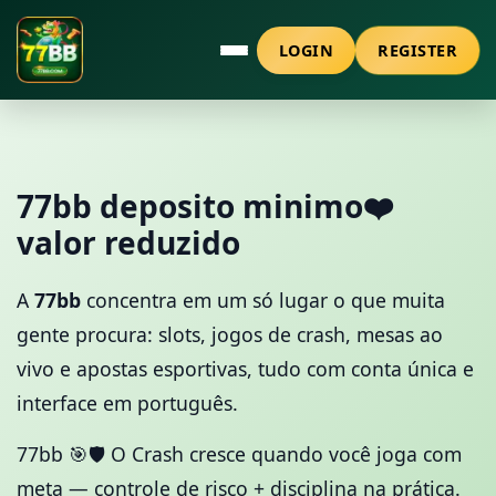
LOGIN
REGISTER
77bb deposito minimo❤️
valor reduzido
A
77bb
concentra em um só lugar o que muita
gente procura: slots, jogos de crash, mesas ao
vivo e apostas esportivas, tudo com conta única e
interface em português.
77bb 🎯🛡️ O Crash cresce quando você joga com
meta — controle de risco + disciplina na prática.