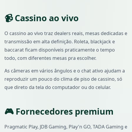
📹 Cassino ao vivo
O cassino ao vivo traz dealers reais, mesas dedicadas e
transmissão em alta definição. Roleta, blackjack e
baccarat ficam disponíveis praticamente o tempo
todo, com diferentes mesas pra escolher.
As câmeras em vários ângulos e o chat ativo ajudam a
reproduzir um pouco do clima de piso de cassino, só
que direto da tela do computador ou do celular.
🎮 Fornecedores premium
Pragmatic Play, JDB Gaming, Play'n GO, TADA Gaming e