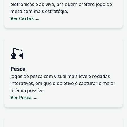
eletrônicas e ao vivo, pra quem prefere jogo de
mesa com mais estratégia.
Ver Cartas →
🎣
Pesca
Jogos de pesca com visual mais leve e rodadas
interativas, em que o objetivo é capturar o maior
prêmio possível.
Ver Pesca →