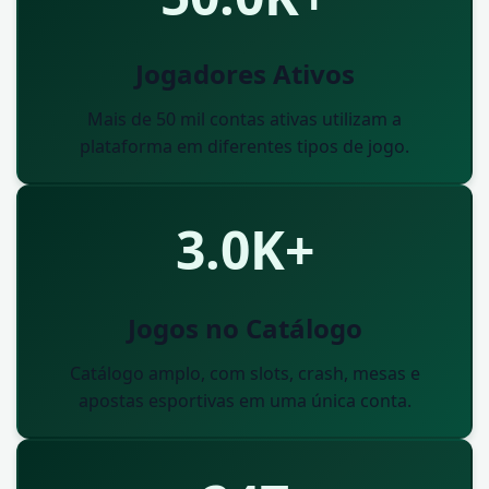
Jogadores Ativos
Mais de 50 mil contas ativas utilizam a
plataforma em diferentes tipos de jogo.
3.0K+
Jogos no Catálogo
Catálogo amplo, com slots, crash, mesas e
apostas esportivas em uma única conta.