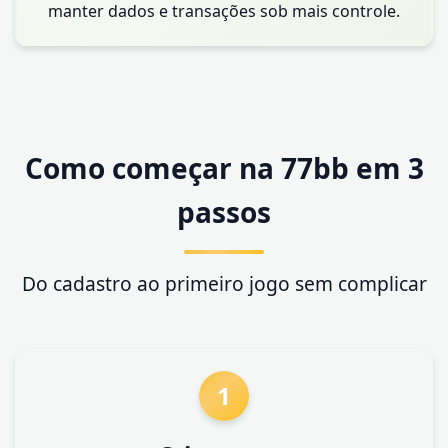
manter dados e transações sob mais controle.
Como começar na 77bb em 3
passos
Do cadastro ao primeiro jogo sem complicar
1