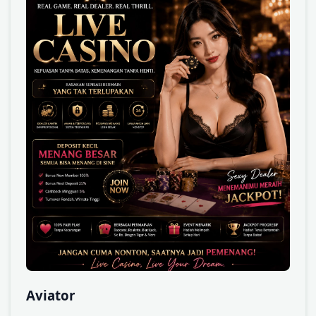
Aviator