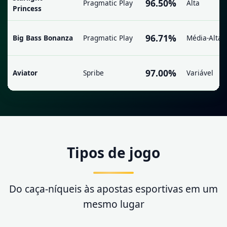
96.50%
Pragmatic Play
Alta
Princess
96.71%
Big Bass Bonanza
Pragmatic Play
Média-Alta
97.00%
Aviator
Spribe
Variável
Tipos de jogo
Do caça‑níqueis às apostas esportivas em um
mesmo lugar