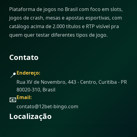
Plataforma de jogos no Brasil com foco em slots,
jogos de crash, mesas e apostas esportivas, com
catálogo acima de 2.000 títulos e RTP visível pra
quem quer testar diferentes tipos de jogo.
Contato
Endereço:
📍
Rua XV de Novembro, 443 - Centro, Curitiba - PR
80020-310, Brasil
Email:
📧
contato@12bet-bingo.com
Localização