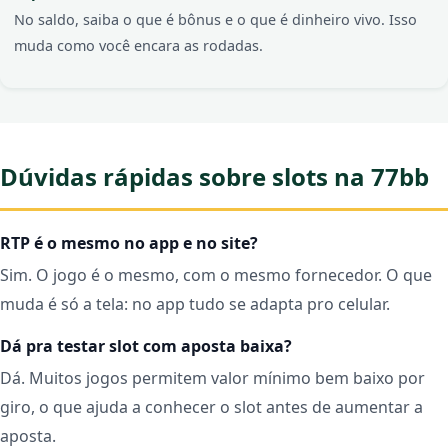
No saldo, saiba o que é bônus e o que é dinheiro vivo. Isso
muda como você encara as rodadas.
Dúvidas rápidas sobre slots na 77bb
RTP é o mesmo no app e no site?
Sim. O jogo é o mesmo, com o mesmo fornecedor. O que
muda é só a tela: no app tudo se adapta pro celular.
Dá pra testar slot com aposta baixa?
Dá. Muitos jogos permitem valor mínimo bem baixo por
giro, o que ajuda a conhecer o slot antes de aumentar a
aposta.