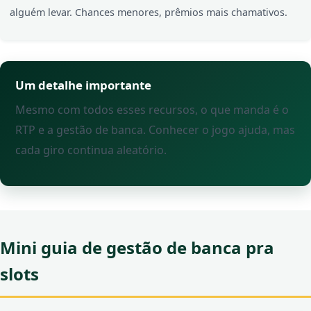
alguém levar. Chances menores, prêmios mais chamativos.
Um detalhe importante
Mesmo com todos esses recursos, o que manda é o
RTP e a gestão de banca. Conhecer o jogo ajuda, mas
cada giro continua aleatório.
Mini guia de gestão de banca pra
slots