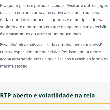
Pra quem prefere partidas rápidas, Aviator e outros jogos
de crash entram como alternativa aos slots tradicionais.
Cada round dura poucos segundos e o multiplicador vai
subindo até o momento em que o jogo encerra: a decisão
é de sacar antes ou arriscar um pouco mais.
Essa dinâmica mais acelerada combina bem com sessões
curtas, especialmente no celular. Por isso, muita gente
acaba alternando entre slots clássicos e crash ao longo da
mesma sessão.
RTP aberto e volatilidade na tela