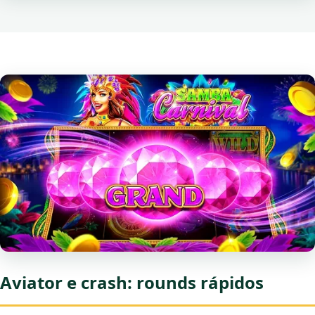
Aviator e crash: rounds rápidos