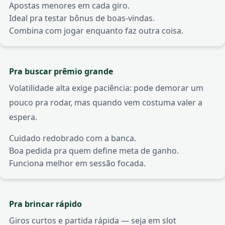
Apostas menores em cada giro.
Ideal pra testar bônus de boas‑vindas.
Combina com jogar enquanto faz outra coisa.
Pra buscar prêmio grande
Volatilidade alta exige paciência: pode demorar um
pouco pra rodar, mas quando vem costuma valer a
espera.
Cuidado redobrado com a banca.
Boa pedida pra quem define meta de ganho.
Funciona melhor em sessão focada.
Pra brincar rápido
Giros curtos e partida rápida — seja em slot