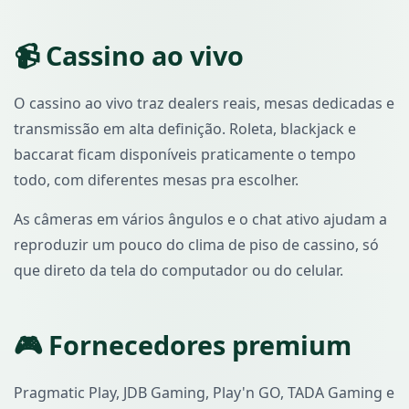
📹 Cassino ao vivo
O cassino ao vivo traz dealers reais, mesas dedicadas e
transmissão em alta definição. Roleta, blackjack e
baccarat ficam disponíveis praticamente o tempo
todo, com diferentes mesas pra escolher.
As câmeras em vários ângulos e o chat ativo ajudam a
reproduzir um pouco do clima de piso de cassino, só
que direto da tela do computador ou do celular.
🎮 Fornecedores premium
Pragmatic Play, JDB Gaming, Play'n GO, TADA Gaming e