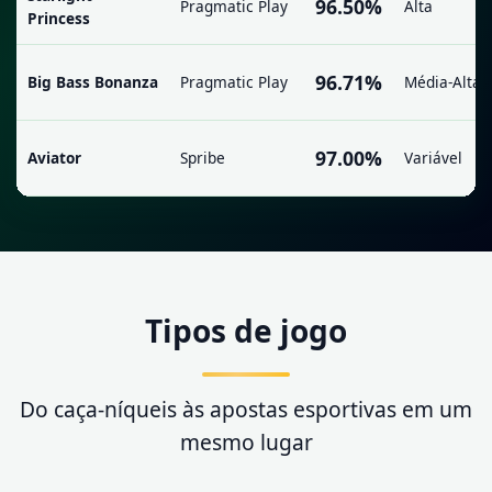
96.50%
Pragmatic Play
Alta
Princess
96.71%
Big Bass Bonanza
Pragmatic Play
Média-Alta
97.00%
Aviator
Spribe
Variável
Tipos de jogo
Do caça‑níqueis às apostas esportivas em um
mesmo lugar