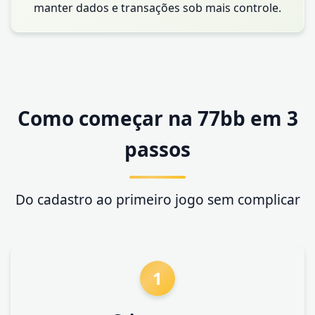
manter dados e transações sob mais controle.
Como começar na 77bb em 3
passos
Do cadastro ao primeiro jogo sem complicar
1