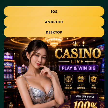
IOS
ANDROID
DESKTOP