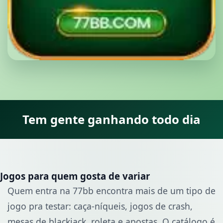
Tem gente ganhando todo dia
Jogos para quem gosta de variar
Quem entra na 77bb encontra mais de um tipo de
jogo pra testar: caça‑níqueis, jogos de crash,
mesas de blackjack, roleta e apostas. O catálogo é