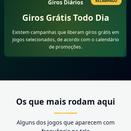
RELÂMPAGO
Giros Diários
Giros Grátis Todo Dia
Existem campanhas que liberam giros grátis em
jogos selecionados, de acordo com o calendário
de promoções.
Os que mais rodam aqui
Alguns dos jogos que aparecem com