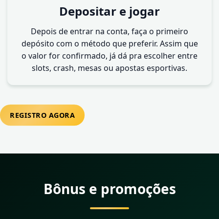
Depositar e jogar
Depois de entrar na conta, faça o primeiro
depósito com o método que preferir. Assim que
o valor for confirmado, já dá pra escolher entre
slots, crash, mesas ou apostas esportivas.
REGISTRO AGORA
Bônus e promoções