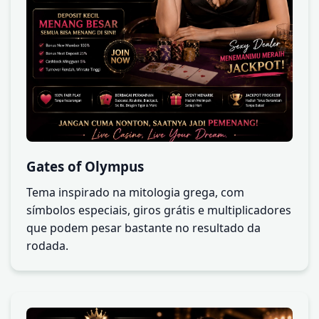
Gates of Olympus
Tema inspirado na mitologia grega, com
símbolos especiais, giros grátis e multiplicadores
que podem pesar bastante no resultado da
rodada.