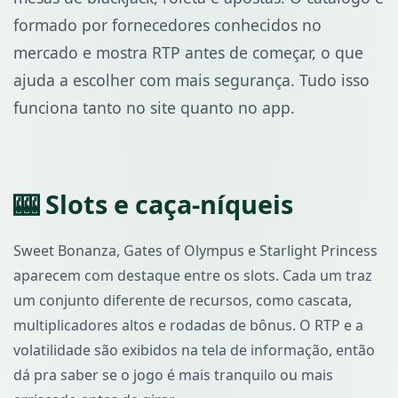
formado por fornecedores conhecidos no
mercado e mostra RTP antes de começar, o que
ajuda a escolher com mais segurança. Tudo isso
funciona tanto no site quanto no app.
🎰 Slots e caça-níqueis
Sweet Bonanza, Gates of Olympus e Starlight Princess
aparecem com destaque entre os slots. Cada um traz
um conjunto diferente de recursos, como cascata,
multiplicadores altos e rodadas de bônus. O RTP e a
volatilidade são exibidos na tela de informação, então
dá pra saber se o jogo é mais tranquilo ou mais