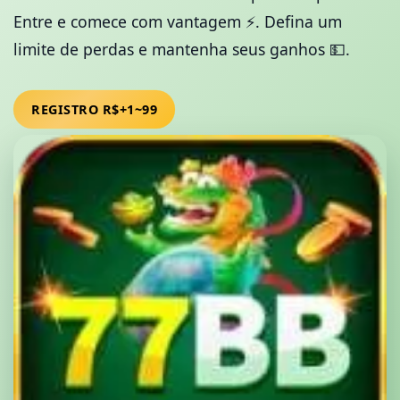
Entre e comece com vantagem ⚡️. Defina um
limite de perdas e mantenha seus ganhos 💵.
REGISTRO R$+1~99