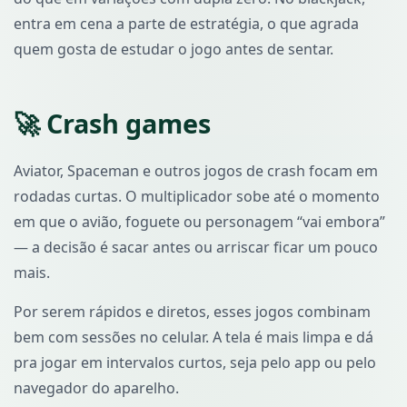
entra em cena a parte de estratégia, o que agrada
quem gosta de estudar o jogo antes de sentar.
🚀 Crash games
Aviator, Spaceman e outros jogos de crash focam em
rodadas curtas. O multiplicador sobe até o momento
em que o avião, foguete ou personagem “vai embora”
— a decisão é sacar antes ou arriscar ficar um pouco
mais.
Por serem rápidos e diretos, esses jogos combinam
bem com sessões no celular. A tela é mais limpa e dá
pra jogar em intervalos curtos, seja pelo app ou pelo
navegador do aparelho.