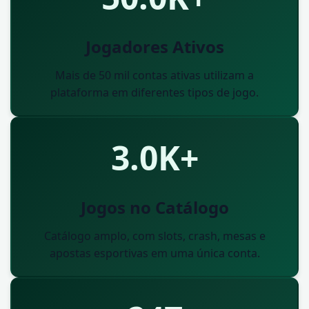
Jogadores Ativos
Mais de 50 mil contas ativas utilizam a
plataforma em diferentes tipos de jogo.
3.0K+
Jogos no Catálogo
Catálogo amplo, com slots, crash, mesas e
apostas esportivas em uma única conta.