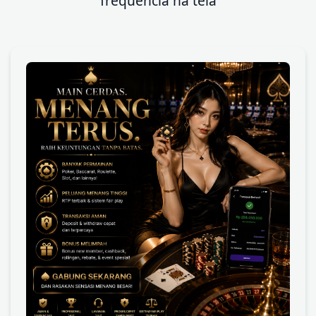
frequência na tela