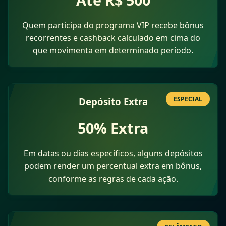
Quem participa do programa VIP recebe bônus
recorrentes e cashback calculado em cima do
que movimenta em determinado período.
ESPECIAL
Depósito Extra
50% Extra
Em datas ou dias específicos, alguns depósitos
podem render um percentual extra em bônus,
conforme as regras de cada ação.