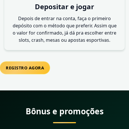
Depositar e jogar
Depois de entrar na conta, faça o primeiro
depósito com o método que preferir. Assim que
o valor for confirmado, já dá pra escolher entre
slots, crash, mesas ou apostas esportivas.
REGISTRO AGORA
Bônus e promoções