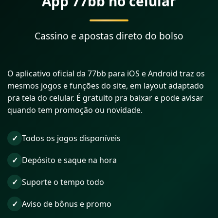
App 77bb no celular
Cassino e apostas direto do bolso
O aplicativo oficial da 77bb para iOS e Android traz os
mesmos jogos e funções do site, em layout adaptado
pra tela do celular. É gratuito pra baixar e pode avisar
quando tem promoção ou novidade.
✓
Todos os jogos disponíveis
✓
Depósito e saque na hora
✓
Suporte o tempo todo
✓
Aviso de bônus e promo