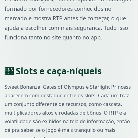
formado por fornecedores conhecidos no
mercado e mostra RTP antes de começar, o que
ajuda a escolher com mais segurança. Tudo isso
funciona tanto no site quanto no app.
🎰 Slots e caça-níqueis
Sweet Bonanza, Gates of Olympus e Starlight Princess
aparecem com destaque entre os slots. Cada um traz
um conjunto diferente de recursos, como cascata,
multiplicadores altos e rodadas de bônus. O RTP e a
volatilidade são exibidos na tela de informação, então
dá pra saber se o jogo é mais tranquilo ou mais