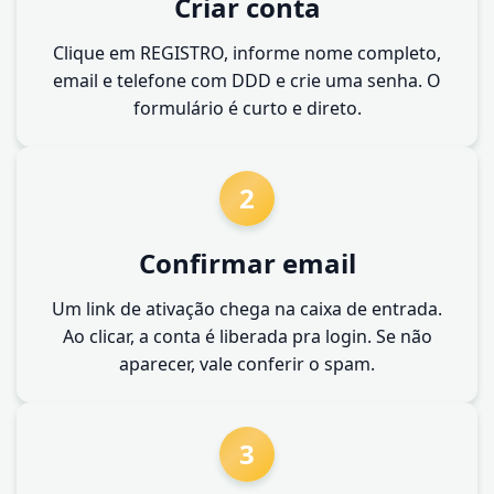
Criar conta
Clique em REGISTRO, informe nome completo,
email e telefone com DDD e crie uma senha. O
formulário é curto e direto.
2
Confirmar email
Um link de ativação chega na caixa de entrada.
Ao clicar, a conta é liberada pra login. Se não
aparecer, vale conferir o spam.
3