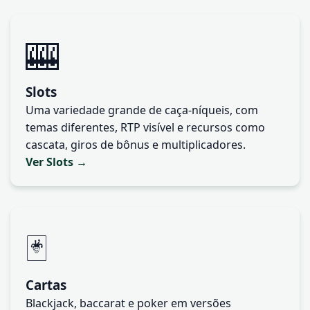
🎰
Slots
Uma variedade grande de caça‑níqueis, com
temas diferentes, RTP visível e recursos como
cascata, giros de bônus e multiplicadores.
Ver Slots →
🃏
Cartas
Blackjack, baccarat e poker em versões