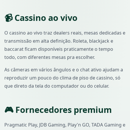
📹 Cassino ao vivo
O cassino ao vivo traz dealers reais, mesas dedicadas e
transmissão em alta definição. Roleta, blackjack e
baccarat ficam disponíveis praticamente o tempo
todo, com diferentes mesas pra escolher.
As câmeras em vários ângulos e o chat ativo ajudam a
reproduzir um pouco do clima de piso de cassino, só
que direto da tela do computador ou do celular.
🎮 Fornecedores premium
Pragmatic Play, JDB Gaming, Play'n GO, TADA Gaming e