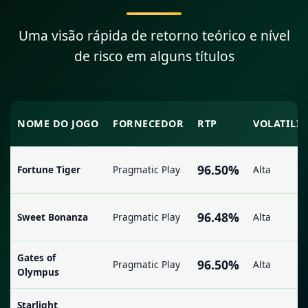
Uma visão rápida de retorno teórico e nível
de risco em alguns títulos
NOME DO JOGO
FORNECEDOR
RTP
VOLATILI
96.50%
Fortune Tiger
Pragmatic Play
Alta
96.48%
Sweet Bonanza
Pragmatic Play
Alta
Gates of
96.50%
Pragmatic Play
Alta
Olympus
Starlight