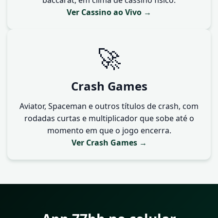
baccarat, em clima de cassino físico.
Ver Cassino ao Vivo →
🚀
Crash Games
Aviator, Spaceman e outros títulos de crash, com
rodadas curtas e multiplicador que sobe até o
momento em que o jogo encerra.
Ver Crash Games →