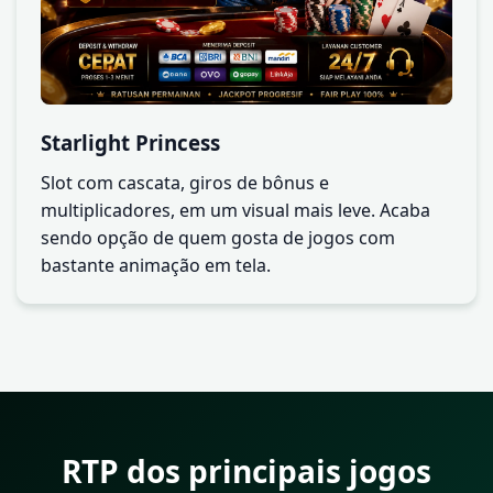
Starlight Princess
Slot com cascata, giros de bônus e
multiplicadores, em um visual mais leve. Acaba
sendo opção de quem gosta de jogos com
bastante animação em tela.
RTP dos principais jogos