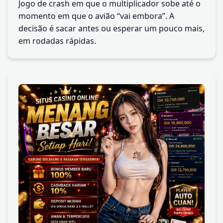
Jogo de crash em que o multiplicador sobe até o
momento em que o avião “vai embora”. A
decisão é sacar antes ou esperar um pouco mais,
em rodadas rápidas.