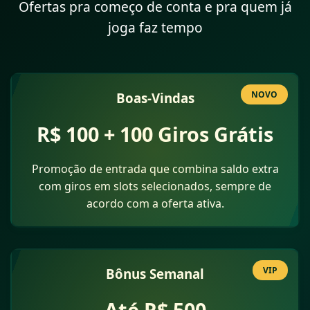
Ofertas pra começo de conta e pra quem já
joga faz tempo
NOVO
Boas-Vindas
R$ 100 + 100 Giros Grátis
Promoção de entrada que combina saldo extra
com giros em slots selecionados, sempre de
acordo com a oferta ativa.
VIP
Bônus Semanal
Até R$ 500