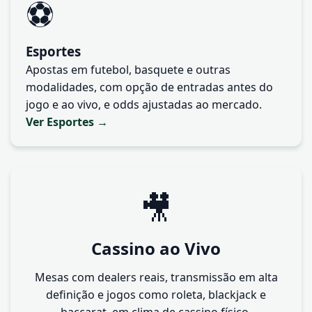
⚽
Esportes
Apostas em futebol, basquete e outras
modalidades, com opção de entradas antes do
jogo e ao vivo, e odds ajustadas ao mercado.
Ver Esportes →
🎥
Cassino ao Vivo
Mesas com dealers reais, transmissão em alta
definição e jogos como roleta, blackjack e