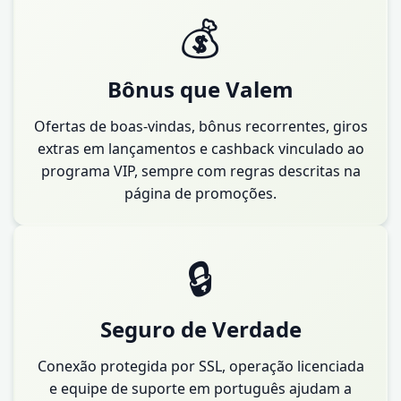
💰
Bônus que Valem
Ofertas de boas‑vindas, bônus recorrentes, giros
extras em lançamentos e cashback vinculado ao
programa VIP, sempre com regras descritas na
página de promoções.
🔒
Seguro de Verdade
Conexão protegida por SSL, operação licenciada
e equipe de suporte em português ajudam a