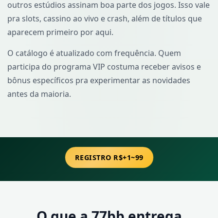
outros estúdios assinam boa parte dos jogos. Isso vale
pra slots, cassino ao vivo e crash, além de títulos que
aparecem primeiro por aqui.
O catálogo é atualizado com frequência. Quem
participa do programa VIP costuma receber avisos e
bônus específicos pra experimentar as novidades
antes da maioria.
REGISTRO R$+1~99
O que a 77bb entrega