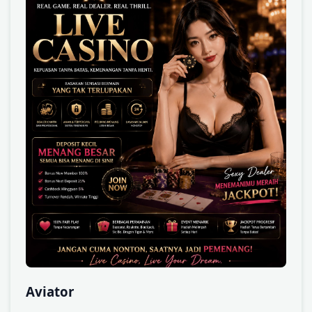
Aviator