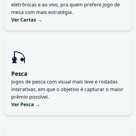
eletrônicas e ao vivo, pra quem prefere jogo de
mesa com mais estratégia.
Ver Cartas →
🎣
Pesca
Jogos de pesca com visual mais leve e rodadas
interativas, em que o objetivo é capturar o maior
prêmio possível.
Ver Pesca →