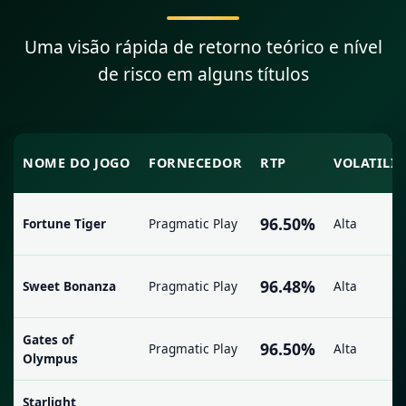
Uma visão rápida de retorno teórico e nível
de risco em alguns títulos
NOME DO JOGO
FORNECEDOR
RTP
VOLATILI
96.50%
Fortune Tiger
Pragmatic Play
Alta
96.48%
Sweet Bonanza
Pragmatic Play
Alta
Gates of
96.50%
Pragmatic Play
Alta
Olympus
Starlight