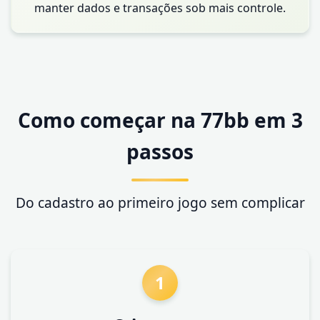
manter dados e transações sob mais controle.
Como começar na 77bb em 3
passos
Do cadastro ao primeiro jogo sem complicar
1