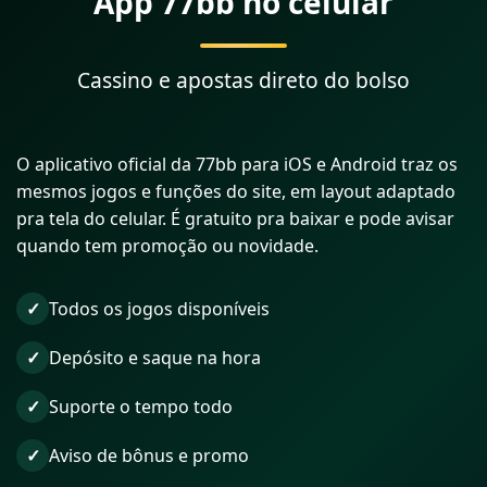
App 77bb no celular
Cassino e apostas direto do bolso
O aplicativo oficial da 77bb para iOS e Android traz os
mesmos jogos e funções do site, em layout adaptado
pra tela do celular. É gratuito pra baixar e pode avisar
quando tem promoção ou novidade.
✓
Todos os jogos disponíveis
✓
Depósito e saque na hora
✓
Suporte o tempo todo
✓
Aviso de bônus e promo