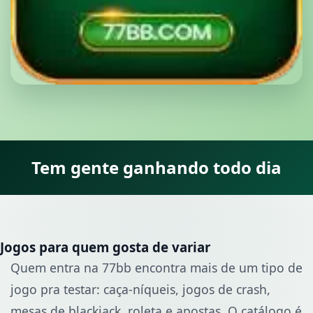
Tem gente ganhando todo dia
Jogos para quem gosta de variar
Quem entra na 77bb encontra mais de um tipo de
jogo pra testar: caça‑níqueis, jogos de crash,
mesas de blackjack, roleta e apostas. O catálogo é