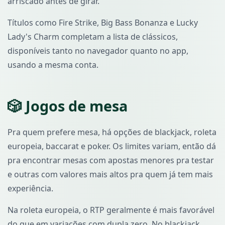
arriscado antes de girar.
Títulos como Fire Strike, Big Bass Bonanza e Lucky
Lady's Charm completam a lista de clássicos,
disponíveis tanto no navegador quanto no app,
usando a mesma conta.
🎲 Jogos de mesa
Pra quem prefere mesa, há opções de blackjack, roleta
europeia, baccarat e poker. Os limites variam, então dá
pra encontrar mesas com apostas menores pra testar
e outras com valores mais altos pra quem já tem mais
experiência.
Na roleta europeia, o RTP geralmente é mais favorável
do que em variações com dupla zero. No blackjack,