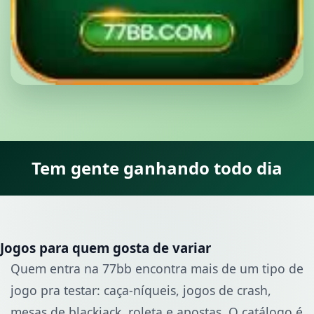
Tem gente ganhando todo dia
Jogos para quem gosta de variar
Quem entra na 77bb encontra mais de um tipo de
jogo pra testar: caça‑níqueis, jogos de crash,
mesas de blackjack, roleta e apostas. O catálogo é