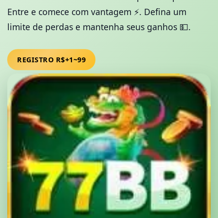
Entre e comece com vantagem ⚡️. Defina um
limite de perdas e mantenha seus ganhos 💵.
REGISTRO R$+1~99