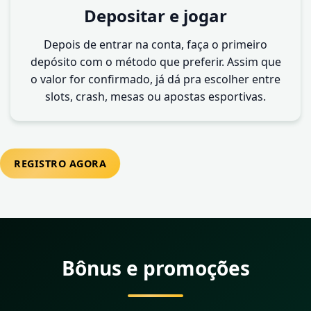
Depositar e jogar
Depois de entrar na conta, faça o primeiro
depósito com o método que preferir. Assim que
o valor for confirmado, já dá pra escolher entre
slots, crash, mesas ou apostas esportivas.
REGISTRO AGORA
Bônus e promoções