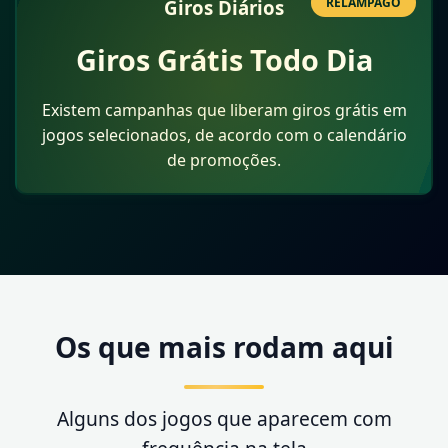
RELÂMPAGO
Giros Diários
Giros Grátis Todo Dia
Existem campanhas que liberam giros grátis em
jogos selecionados, de acordo com o calendário
de promoções.
Os que mais rodam aqui
Alguns dos jogos que aparecem com