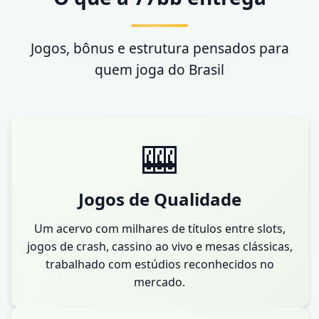
Jogos, bônus e estrutura pensados para
quem joga do Brasil
🎰
Jogos de Qualidade
Um acervo com milhares de títulos entre slots,
jogos de crash, cassino ao vivo e mesas clássicas,
trabalhado com estúdios reconhecidos no
mercado.