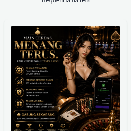
frequência na tela