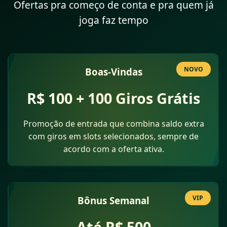
Ofertas pra começo de conta e pra quem já
joga faz tempo
NOVO
Boas-Vindas
R$ 100 + 100 Giros Grátis
Promoção de entrada que combina saldo extra
com giros em slots selecionados, sempre de
acordo com a oferta ativa.
VIP
Bônus Semanal
Até R$ 500