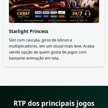
Starlight Princess
Slot com cascata, giros de bônus e
multiplicadores, em um visual mais leve. Acaba
sendo opção de quem gosta de jogos com
bastante animação em tela.
RTP dos principais jogos