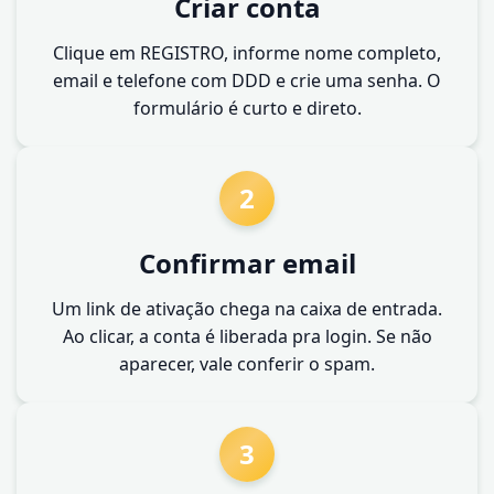
Criar conta
Clique em REGISTRO, informe nome completo,
email e telefone com DDD e crie uma senha. O
formulário é curto e direto.
2
Confirmar email
Um link de ativação chega na caixa de entrada.
Ao clicar, a conta é liberada pra login. Se não
aparecer, vale conferir o spam.
3