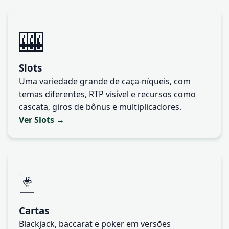
🎰
Slots
Uma variedade grande de caça‑níqueis, com
temas diferentes, RTP visível e recursos como
cascata, giros de bônus e multiplicadores.
Ver Slots →
🃏
Cartas
Blackjack, baccarat e poker em versões