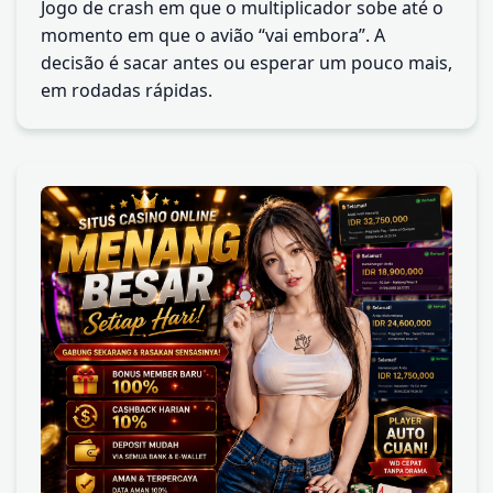
Jogo de crash em que o multiplicador sobe até o
momento em que o avião “vai embora”. A
decisão é sacar antes ou esperar um pouco mais,
em rodadas rápidas.