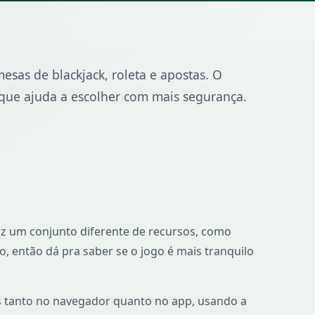
esas de blackjack, roleta e apostas. O
que ajuda a escolher com mais segurança.
az um conjunto diferente de recursos, como
o, então dá pra saber se o jogo é mais tranquilo
eis tanto no navegador quanto no app, usando a