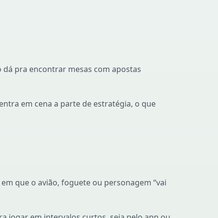
tão dá pra encontrar mesas com apostas
entra em cena a parte de estratégia, o que
 em que o avião, foguete ou personagem “vai
a jogar em intervalos curtos, seja pelo app ou