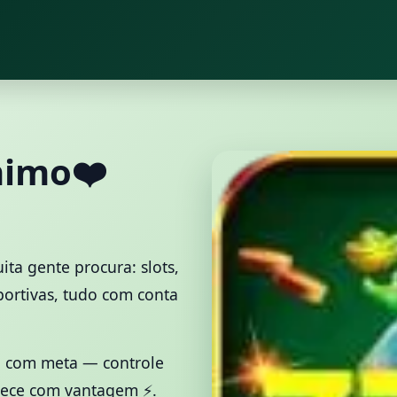
nimo❤️
ta gente procura: slots,
portivas, tudo com conta
ga com meta — controle
omece com vantagem ⚡️.