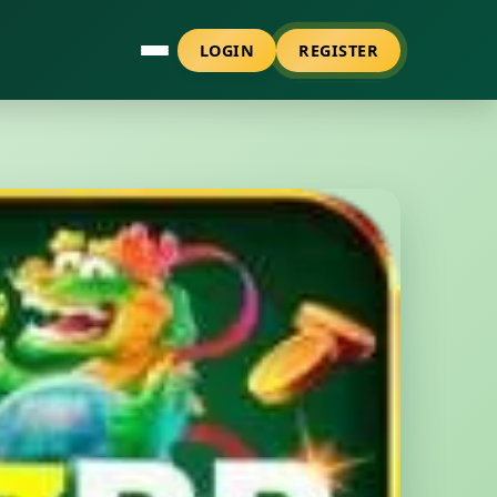
LOGIN
REGISTER