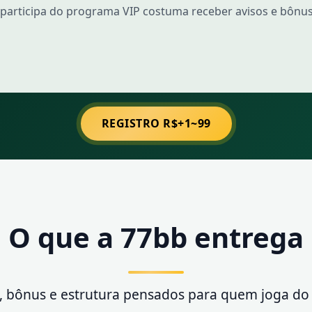
participa do programa VIP costuma receber avisos e bônus
REGISTRO R$+1~99
O que a 77bb entrega
, bônus e estrutura pensados para quem joga do 