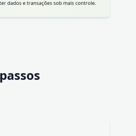
er dados e transações sob mais controle.
passos