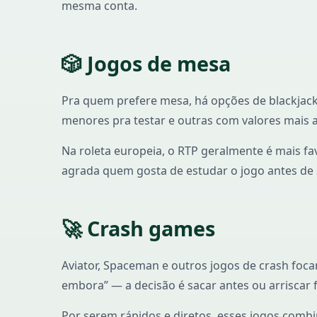
mesma conta.
🎲 Jogos de mesa
Pra quem prefere mesa, há opções de blackjack,
menores pra testar e outras com valores mais a
Na roleta europeia, o RTP geralmente é mais fa
agrada quem gosta de estudar o jogo antes de 
🚀 Crash games
Aviator, Spaceman e outros jogos de crash foc
embora” — a decisão é sacar antes ou arriscar 
Por serem rápidos e diretos, esses jogos combin