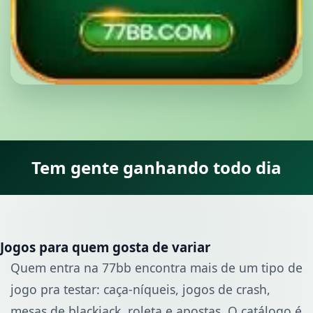
Tem gente ganhando todo dia
Jogos para quem gosta de variar
Quem entra na 77bb encontra mais de um tipo de
jogo pra testar: caça‑níqueis, jogos de crash,
mesas de blackjack, roleta e apostas. O catálogo é