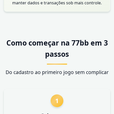
manter dados e transações sob mais controle.
Como começar na 77bb em 3
passos
Do cadastro ao primeiro jogo sem complicar
1