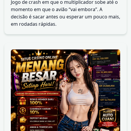
Jogo de crash em que o multiplicador sobe até o
momento em que o avião “vai embora”. A
decisão é sacar antes ou esperar um pouco mais,
em rodadas rápidas.