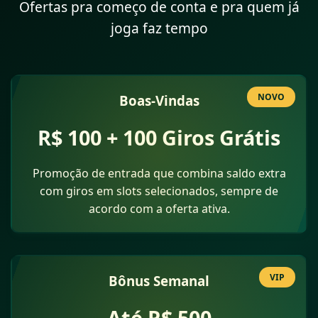
Ofertas pra começo de conta e pra quem já
joga faz tempo
NOVO
Boas-Vindas
R$ 100 + 100 Giros Grátis
Promoção de entrada que combina saldo extra
com giros em slots selecionados, sempre de
acordo com a oferta ativa.
VIP
Bônus Semanal
Até R$ 500