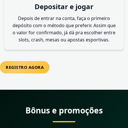
Depositar e jogar
Depois de entrar na conta, faça o primeiro
depósito com o método que preferir. Assim que
o valor for confirmado, já dá pra escolher entre
slots, crash, mesas ou apostas esportivas.
REGISTRO AGORA
Bônus e promoções