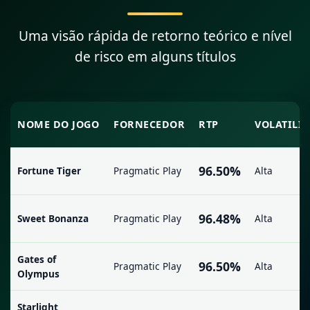
Uma visão rápida de retorno teórico e nível
de risco em alguns títulos
NOME DO JOGO
FORNECEDOR
RTP
VOLATILI
96.50%
Fortune Tiger
Pragmatic Play
Alta
96.48%
Sweet Bonanza
Pragmatic Play
Alta
Gates of
96.50%
Pragmatic Play
Alta
Olympus
Starlight