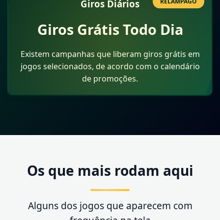
RELÂMPAGO
Giros Diários
Giros Grátis Todo Dia
Existem campanhas que liberam giros grátis em
jogos selecionados, de acordo com o calendário
de promoções.
Os que mais rodam aqui
Alguns dos jogos que aparecem com