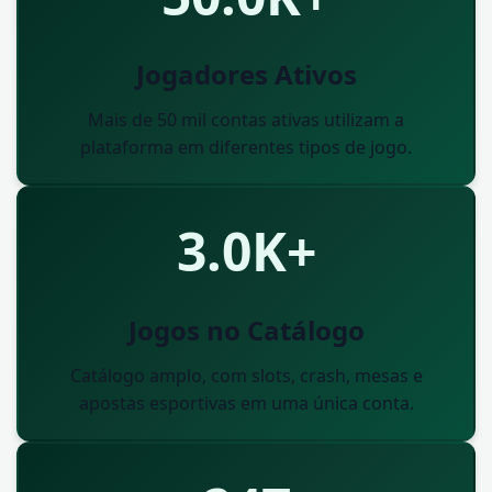
Jogadores Ativos
Mais de 50 mil contas ativas utilizam a
plataforma em diferentes tipos de jogo.
3.0K+
Jogos no Catálogo
Catálogo amplo, com slots, crash, mesas e
apostas esportivas em uma única conta.