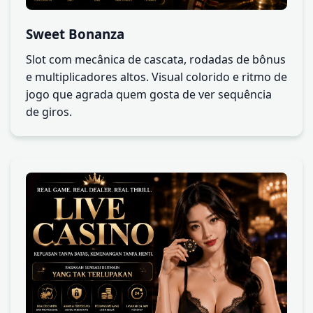
Sweet Bonanza
Slot com mecânica de cascata, rodadas de bônus
e multiplicadores altos. Visual colorido e ritmo de
jogo que agrada quem gosta de ver sequência
de giros.