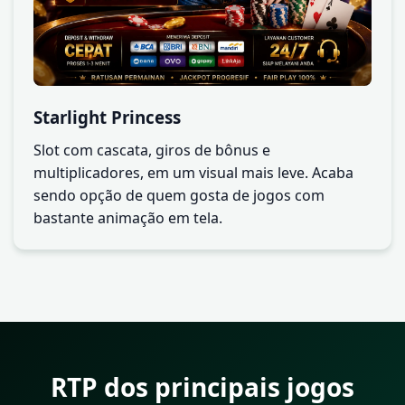
Starlight Princess
Slot com cascata, giros de bônus e
multiplicadores, em um visual mais leve. Acaba
sendo opção de quem gosta de jogos com
bastante animação em tela.
RTP dos principais jogos