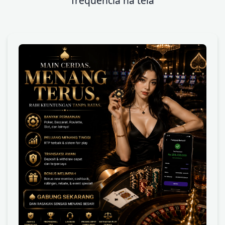
frequência na tela