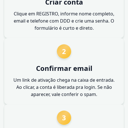
Criar conta
Clique em REGISTRO, informe nome completo,
email e telefone com DDD e crie uma senha. O
formulário é curto e direto.
2
Confirmar email
Um link de ativação chega na caixa de entrada.
Ao clicar, a conta é liberada pra login. Se não
aparecer, vale conferir o spam.
3