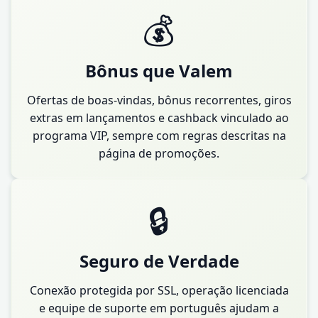
💰
Bônus que Valem
Ofertas de boas‑vindas, bônus recorrentes, giros
extras em lançamentos e cashback vinculado ao
programa VIP, sempre com regras descritas na
página de promoções.
🔒
Seguro de Verdade
Conexão protegida por SSL, operação licenciada
e equipe de suporte em português ajudam a