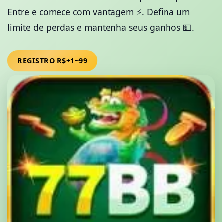
Entre e comece com vantagem ⚡️. Defina um
limite de perdas e mantenha seus ganhos 💵.
REGISTRO R$+1~99