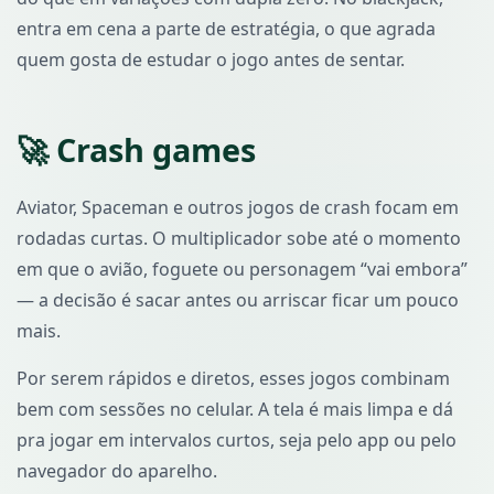
entra em cena a parte de estratégia, o que agrada
quem gosta de estudar o jogo antes de sentar.
🚀 Crash games
Aviator, Spaceman e outros jogos de crash focam em
rodadas curtas. O multiplicador sobe até o momento
em que o avião, foguete ou personagem “vai embora”
— a decisão é sacar antes ou arriscar ficar um pouco
mais.
Por serem rápidos e diretos, esses jogos combinam
bem com sessões no celular. A tela é mais limpa e dá
pra jogar em intervalos curtos, seja pelo app ou pelo
navegador do aparelho.