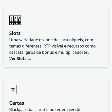
🎰
Slots
Uma variedade grande de caça‑níqueis, com
temas diferentes, RTP visível e recursos como
cascata, giros de bônus e multiplicadores.
Ver Slots →
🃏
Cartas
Blackjack, baccarat e poker em versões