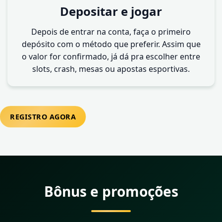
Depositar e jogar
Depois de entrar na conta, faça o primeiro
depósito com o método que preferir. Assim que
o valor for confirmado, já dá pra escolher entre
slots, crash, mesas ou apostas esportivas.
REGISTRO AGORA
Bônus e promoções