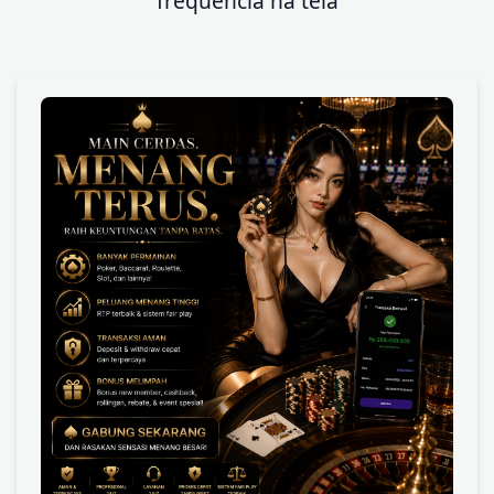
frequência na tela