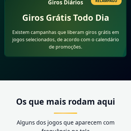
RELÂMPAGO
Giros Diários
Giros Grátis Todo Dia
Existem campanhas que liberam giros grátis em
jogos selecionados, de acordo com o calendário
de promoções.
Os que mais rodam aqui
Alguns dos jogos que aparecem com