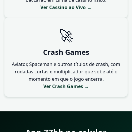
baccarat, em clima de cassino físico.
Ver Cassino ao Vivo →
🚀
Crash Games
Aviator, Spaceman e outros títulos de crash, com
rodadas curtas e multiplicador que sobe até o
momento em que o jogo encerra.
Ver Crash Games →