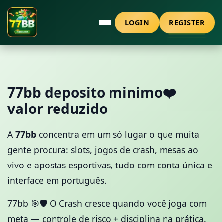
LOGIN
REGISTER
77bb deposito minimo❤️
valor reduzido
A
77bb
concentra em um só lugar o que muita
gente procura: slots, jogos de crash, mesas ao
vivo e apostas esportivas, tudo com conta única e
interface em português.
77bb 🎯🛡️ O Crash cresce quando você joga com
meta — controle de risco + disciplina na prática.