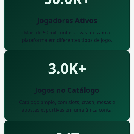
Jogadores Ativos
Mais de 50 mil contas ativas utilizam a
plataforma em diferentes tipos de jogo.
3.0K+
Jogos no Catálogo
Catálogo amplo, com slots, crash, mesas e
apostas esportivas em uma única conta.