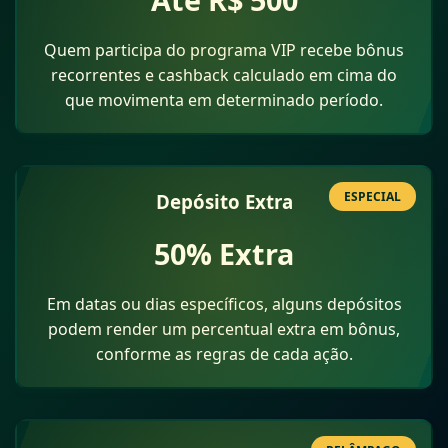
Quem participa do programa VIP recebe bônus
recorrentes e cashback calculado em cima do
que movimenta em determinado período.
ESPECIAL
Depósito Extra
50% Extra
Em datas ou dias específicos, alguns depósitos
podem render um percentual extra em bônus,
conforme as regras de cada ação.