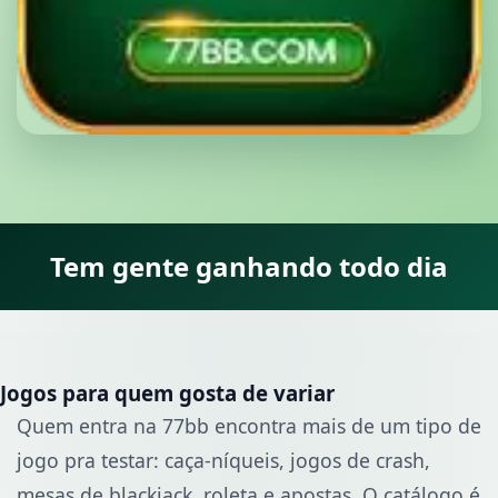
Tem gente ganhando todo dia
Jogos para quem gosta de variar
Quem entra na 77bb encontra mais de um tipo de
jogo pra testar: caça‑níqueis, jogos de crash,
mesas de blackjack, roleta e apostas. O catálogo é