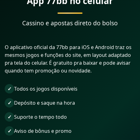
App 77bb no celular
Cassino e apostas direto do bolso
O aplicativo oficial da 77bb para iOS e Android traz os
mesmos jogos e funções do site, em layout adaptado
pra tela do celular. É gratuito pra baixar e pode avisar
quando tem promoção ou novidade.
✓
Todos os jogos disponíveis
✓
Depósito e saque na hora
✓
Suporte o tempo todo
✓
Aviso de bônus e promo