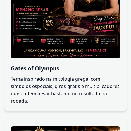
Gates of Olympus
Tema inspirado na mitologia grega, com
símbolos especiais, giros grátis e multiplicadores
que podem pesar bastante no resultado da
rodada.