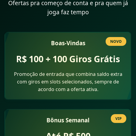
Ofertas pra começo de conta e pra quem já
joga faz tempo
NOVO
Boas-Vindas
R$ 100 + 100 Giros Grátis
Promoção de entrada que combina saldo extra
com giros em slots selecionados, sempre de
acordo com a oferta ativa.
VIP
Bônus Semanal
Até R$ 500