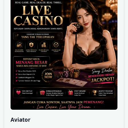
Aviator