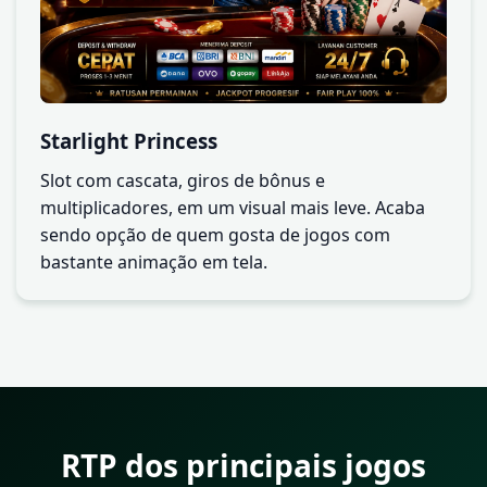
Starlight Princess
Slot com cascata, giros de bônus e
multiplicadores, em um visual mais leve. Acaba
sendo opção de quem gosta de jogos com
bastante animação em tela.
RTP dos principais jogos