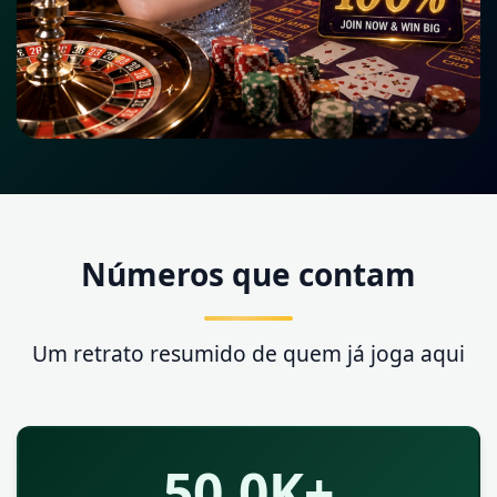
Números que contam
Um retrato resumido de quem já joga aqui
50.0K+