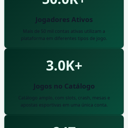
Jogadores Ativos
Mais de 50 mil contas ativas utilizam a
plataforma em diferentes tipos de jogo.
3.0K+
Jogos no Catálogo
Catálogo amplo, com slots, crash, mesas e
apostas esportivas em uma única conta.