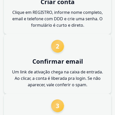
Criar conta
Clique em REGISTRO, informe nome completo,
email e telefone com DDD e crie uma senha. O
formulário é curto e direto.
2
Confirmar email
Um link de ativação chega na caixa de entrada.
Ao clicar, a conta é liberada pra login. Se não
aparecer, vale conferir o spam.
3