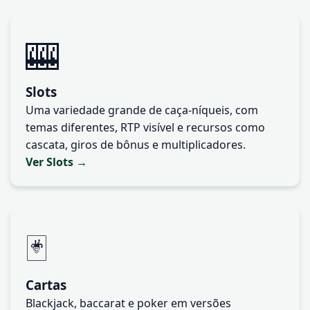
🎰
Slots
Uma variedade grande de caça‑níqueis, com
temas diferentes, RTP visível e recursos como
cascata, giros de bônus e multiplicadores.
Ver Slots →
🃏
Cartas
Blackjack, baccarat e poker em versões