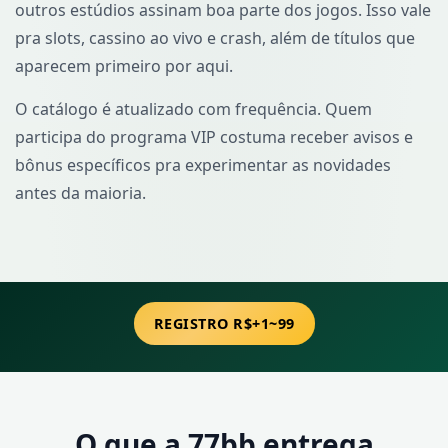
outros estúdios assinam boa parte dos jogos. Isso vale
pra slots, cassino ao vivo e crash, além de títulos que
aparecem primeiro por aqui.
O catálogo é atualizado com frequência. Quem
participa do programa VIP costuma receber avisos e
bônus específicos pra experimentar as novidades
antes da maioria.
REGISTRO R$+1~99
O que a 77bb entrega