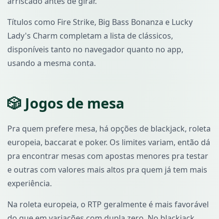
arriscado antes de girar.
Títulos como Fire Strike, Big Bass Bonanza e Lucky
Lady's Charm completam a lista de clássicos,
disponíveis tanto no navegador quanto no app,
usando a mesma conta.
🎲 Jogos de mesa
Pra quem prefere mesa, há opções de blackjack, roleta
europeia, baccarat e poker. Os limites variam, então dá
pra encontrar mesas com apostas menores pra testar
e outras com valores mais altos pra quem já tem mais
experiência.
Na roleta europeia, o RTP geralmente é mais favorável
do que em variações com dupla zero. No blackjack,