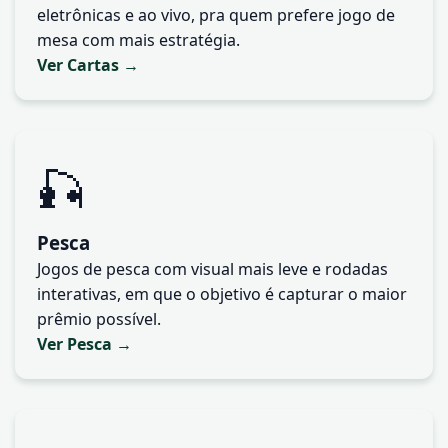
eletrônicas e ao vivo, pra quem prefere jogo de
mesa com mais estratégia.
Ver Cartas →
🎣
Pesca
Jogos de pesca com visual mais leve e rodadas
interativas, em que o objetivo é capturar o maior
prêmio possível.
Ver Pesca →