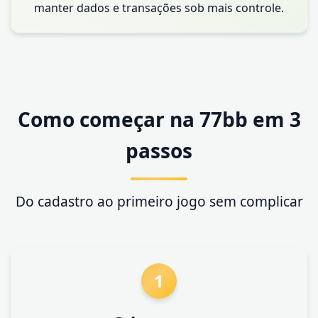
manter dados e transações sob mais controle.
Como começar na 77bb em 3
passos
Do cadastro ao primeiro jogo sem complicar
1