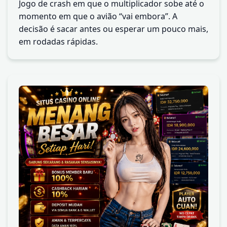
Jogo de crash em que o multiplicador sobe até o
momento em que o avião “vai embora”. A
decisão é sacar antes ou esperar um pouco mais,
em rodadas rápidas.