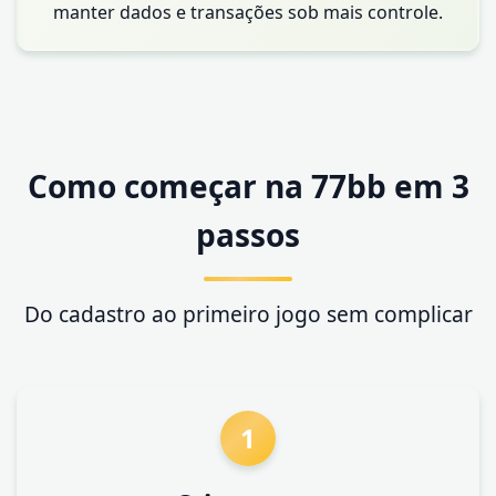
manter dados e transações sob mais controle.
Como começar na 77bb em 3
passos
Do cadastro ao primeiro jogo sem complicar
1