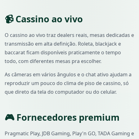
📹 Cassino ao vivo
O cassino ao vivo traz dealers reais, mesas dedicadas e
transmissão em alta definição. Roleta, blackjack e
baccarat ficam disponíveis praticamente o tempo
todo, com diferentes mesas pra escolher.
As câmeras em vários ângulos e o chat ativo ajudam a
reproduzir um pouco do clima de piso de cassino, só
que direto da tela do computador ou do celular.
🎮 Fornecedores premium
Pragmatic Play, JDB Gaming, Play'n GO, TADA Gaming e