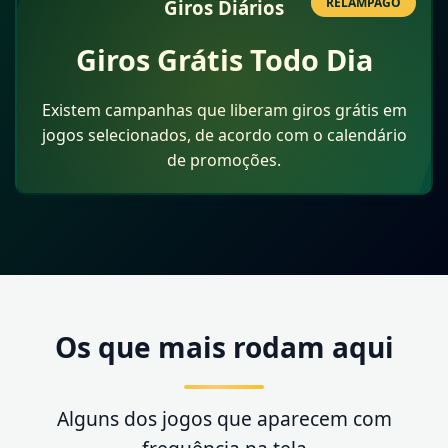
RELÂMPAGO
Giros Diários
Giros Grátis Todo Dia
Existem campanhas que liberam giros grátis em
jogos selecionados, de acordo com o calendário
de promoções.
Os que mais rodam aqui
Alguns dos jogos que aparecem com