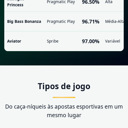
96.50%
Pragmatic Play
Alta
Princess
96.71%
Big Bass Bonanza
Pragmatic Play
Média-Alta
97.00%
Aviator
Spribe
Variável
Tipos de jogo
Do caça‑níqueis às apostas esportivas em um
mesmo lugar