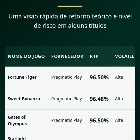
Uma visão rápida de retorno teórico e nível
de risco em alguns títulos
NOME DO JOGO
FORNECEDOR
RTP
VOLATILI
96.50%
Fortune Tiger
Pragmatic Play
Alta
96.48%
Sweet Bonanza
Pragmatic Play
Alta
Gates of
96.50%
Pragmatic Play
Alta
Olympus
Starlight