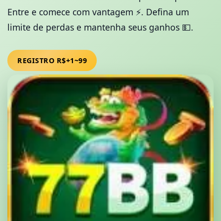
Entre e comece com vantagem ⚡️. Defina um
limite de perdas e mantenha seus ganhos 💵.
REGISTRO R$+1~99