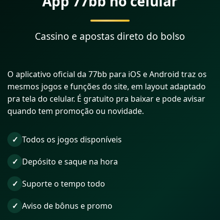
App 77bb no celular
Cassino e apostas direto do bolso
O aplicativo oficial da 77bb para iOS e Android traz os
mesmos jogos e funções do site, em layout adaptado
pra tela do celular. É gratuito pra baixar e pode avisar
quando tem promoção ou novidade.
✓
Todos os jogos disponíveis
✓
Depósito e saque na hora
✓
Suporte o tempo todo
✓
Aviso de bônus e promo