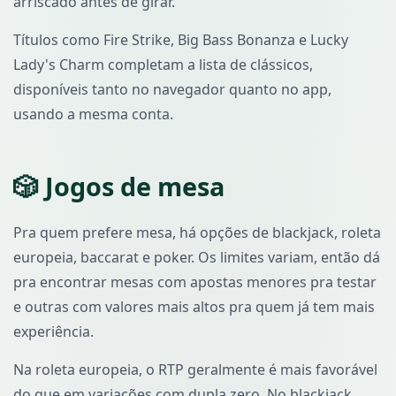
arriscado antes de girar.
Títulos como Fire Strike, Big Bass Bonanza e Lucky
Lady's Charm completam a lista de clássicos,
disponíveis tanto no navegador quanto no app,
usando a mesma conta.
🎲 Jogos de mesa
Pra quem prefere mesa, há opções de blackjack, roleta
europeia, baccarat e poker. Os limites variam, então dá
pra encontrar mesas com apostas menores pra testar
e outras com valores mais altos pra quem já tem mais
experiência.
Na roleta europeia, o RTP geralmente é mais favorável
do que em variações com dupla zero. No blackjack,