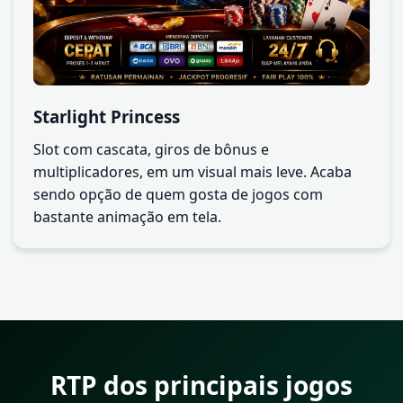
Starlight Princess
Slot com cascata, giros de bônus e
multiplicadores, em um visual mais leve. Acaba
sendo opção de quem gosta de jogos com
bastante animação em tela.
RTP dos principais jogos