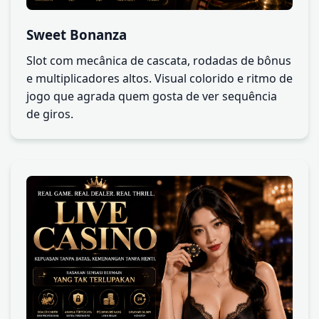
Sweet Bonanza
Slot com mecânica de cascata, rodadas de bônus
e multiplicadores altos. Visual colorido e ritmo de
jogo que agrada quem gosta de ver sequência
de giros.