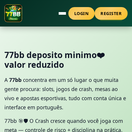
LOGIN
REGISTER
77bb deposito minimo❤️
valor reduzido
A
77bb
concentra em um só lugar o que muita
gente procura: slots, jogos de crash, mesas ao
vivo e apostas esportivas, tudo com conta única e
interface em português.
77bb 🎯🛡️ O Crash cresce quando você joga com
meta — controle de risco + disciplina na prática.