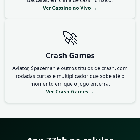
baccarat, em clima de cassino físico.
Ver Cassino ao Vivo →
🚀
Crash Games
Aviator, Spaceman e outros títulos de crash, com
rodadas curtas e multiplicador que sobe até o
momento em que o jogo encerra.
Ver Crash Games →