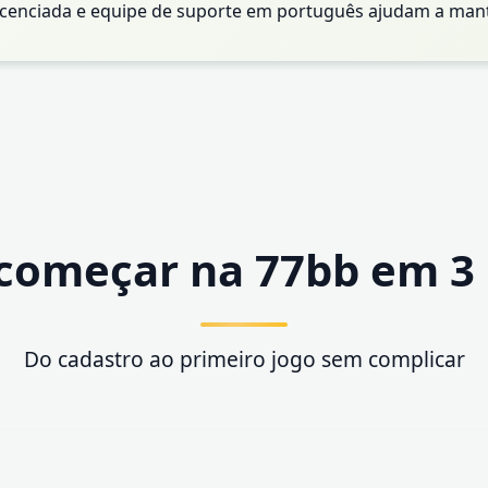
icenciada e equipe de suporte em português ajudam a mant
começar na 77bb em 3 
Do cadastro ao primeiro jogo sem complicar