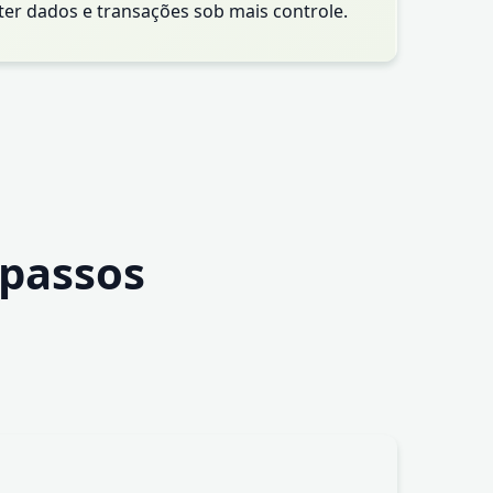
er dados e transações sob mais controle.
passos