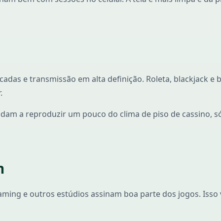
icadas e transmissão em alta definição. Roleta, blackjack e
.
udam a reproduzir um pouco do clima de piso de cassino, s
m
ing e outros estúdios assinam boa parte dos jogos. Isso va