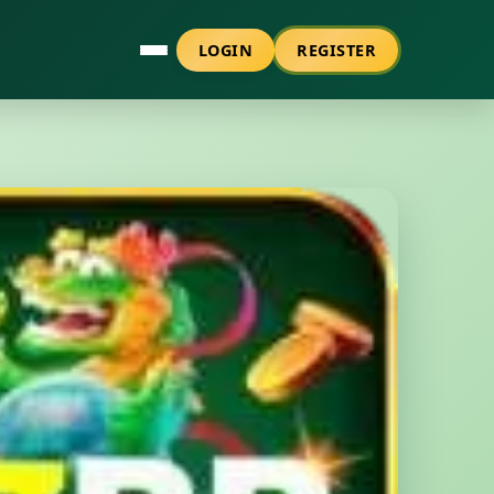
LOGIN
REGISTER