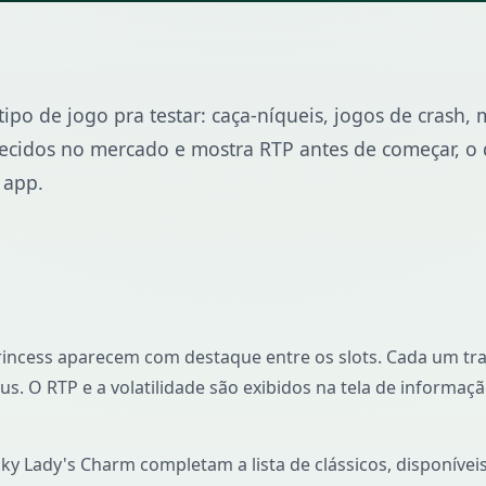
o de jogo pra testar: caça‑níqueis, jogos de crash, m
ecidos no mercado e mostra RTP antes de começar, o 
 app.
rincess aparecem com destaque entre os slots. Cada um tr
us. O RTP e a volatilidade são exibidos na tela de informaçã
ucky Lady's Charm completam a lista de clássicos, disponív