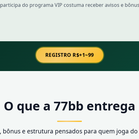
participa do programa VIP costuma receber avisos e bônus
REGISTRO R$+1~99
O que a 77bb entrega
, bônus e estrutura pensados para quem joga do 