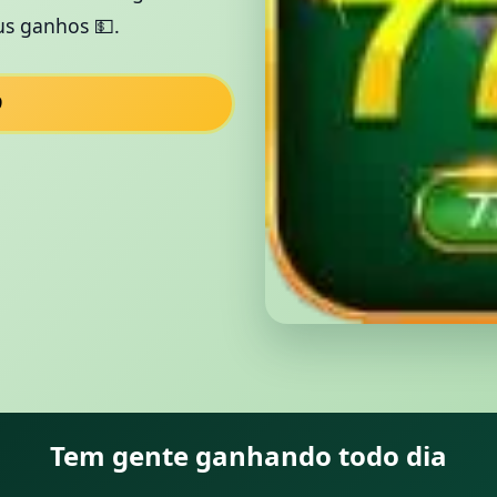
us ganhos 💵.
9
Tem gente ganhando todo dia