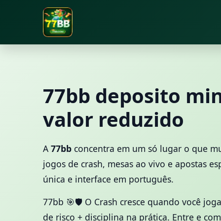
77bb deposito mi
valor reduzido
A
77bb
concentra em um só lugar o que mui
jogos de crash, mesas ao vivo e apostas es
única e interface em português.
77bb 🎯🛡️ O Crash cresce quando você jo
de risco + disciplina na prática. Entre e c